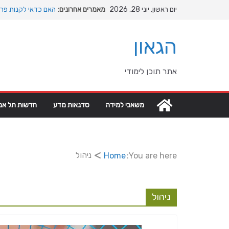
Ski
יום ראשון, יוני 28, 2026
מאמרים אחרונים:
האם כדאי לקנות פרק
t
המהפכה השקטה של הא
conten
האבולוציה
הגאון
המדריך המלא להתקנת
מהי מחלת COPD וכיצד ניתן לשפר את איכות החיים?
מה רוצה דונאלד טרא
אתר תוכן לימודי
גיאופוליטיים עולמיים
משאבי למידה
סדנאות מדע
חדשות תל אבי
ניהול
Home
You are here:
ניהול