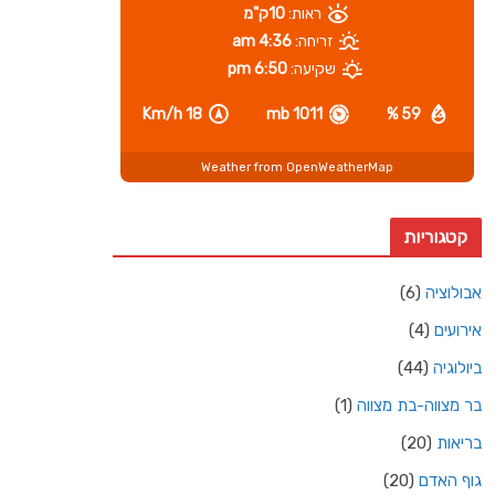
ראות:
10ק"מ
זריחה:
4:36 am
שקיעה:
6:50 pm
18 Km/h
1011 mb
59 %
Weather from OpenWeatherMap
קטגוריות
אבולוציה
(6)
אירועים
(4)
ביולוגיה
(44)
בר מצווה-בת מצווה
(1)
בריאות
(20)
גוף האדם
(20)