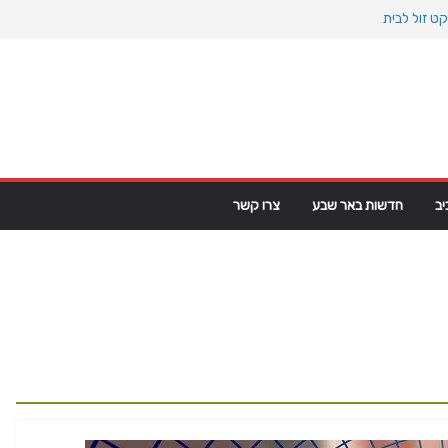
ט זול לבית
וקיינוס הקדום: כיצד המעבר למין הניע את גלגלי
 פרקט פי וי סי במבני מסחר ומגורים
מפ מגרינלנד: מהיסטוריה ויקינגית לאינטרסים
ב
חדשות באר שבע
צרו קשר