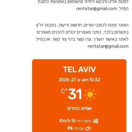
לפנות אלינו ולבקש לחדול מהשימוש באמצעות כתובת
המייל: rentatar@gmail.com
האתר פתוח לכותבי טורים, חדשות ודיעות, כתבות יח"צ
בתשלום בלבד, כותבי מאמרים יכולים להכניס מאמרים
לאתר באישור העורך. צרו קשר בדף צור קשר. או במייל:
rentatar@gmail.com
TEL AVIV
10:32 am,
יונ 27, 2026
31
°C
שמיים בהירים
משב רוח:
15 Km/h
עננות:
4%