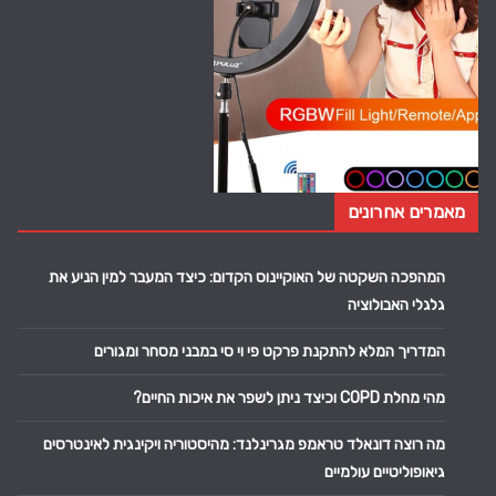
מאמרים אחרונים
המהפכה השקטה של האוקיינוס הקדום: כיצד המעבר למין הניע את
גלגלי האבולוציה
המדריך המלא להתקנת פרקט פי וי סי במבני מסחר ומגורים
מהי מחלת COPD וכיצד ניתן לשפר את איכות החיים?
מה רוצה דונאלד טראמפ מגרינלנד: מהיסטוריה ויקינגית לאינטרסים
גיאופוליטיים עולמיים