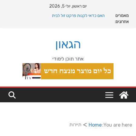
Ski
יום ראשון, יולי 5, 2026
t
מאמרים
מה רוצה דונאלד טראמפ מגרינלנד: מהיסטוריה ויקינגית
conten
אחרונים:
לאינטרסים גיאופוליטיים עולמיים
האם כדאי לקנות פרקט זול לבית
המהפכה השקטה של האוקיינוס הקדום: כיצד המעבר למין
הגאון
הניע את גלגלי האבולוציה
המדריך המלא להתקנת פרקט פי וי סי במבני מסחר ומגורים
מהי מחלת COPD וכיצד ניתן לשפר את איכות החיים?
אתר תוכן לימודי
תיירות
Home
You are here: