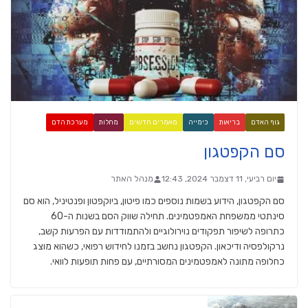
גוף האדם
בריאות
כימייה
מאמרים חדשים
מחלות
מערכת הדם
סם הקפטגון
יום רביעי, 11 דצמבר 2024, 12:43
מנהל האתר
סם הקפטגון, הידוע בשמות נוספים כמו פיטון, ביוקפטון ופנטיניל, הוא סם
סינתטי ממשפחת האמפטמינים. תחילה שווק הסם בשנות ה-60
כתרופה לשיפור תפקודים נוירולוגיים ולהתמודדות עם הפרעות קשב,
נרקולפסיה ודיכאון. הקפטגון נחשב בזמנו לחידוש רפואי, כשהוא מוצג
כחלופה מתונה לאמפטמינים המסורתיים, עם פחות תופעות לוואי.