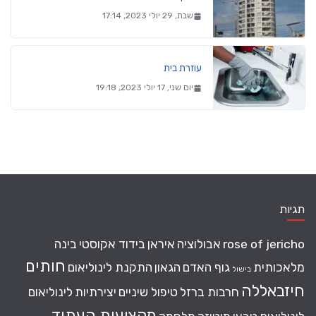
שבת, 29 יולי 2023, 17:14
עוזרת בית
יום שני, 17 יולי 2023, 19:18
תגיות
rose of jericho
אבולוציה
איראן
בידוד אקוסטי
בינה
חותים
מלאכותית
גוף האדם
הגאון
התקנת לינוליאום
בישול
חיזבאללה
חרבות ברזל
טיפול שיניים
יצירתיות
לינוליאום
מקצועות העתיד