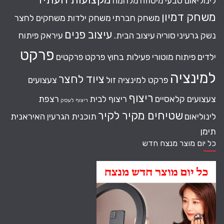
לינוליאום טבעי
מיטוזה
מלחמה
משחק דמיון
משחק חברתי
משחק ילדות
משחקים לחצר
עיצוב פנים
נשק גרעיני
סוריה
עיצוב הבית.
עיראק
פיתוח
פרקט
ילדים
פיתוח מוטורי
פעילות בחוץ
פרקט
פרקטים
למינציה
ציוד לחצר
פרקט למינציה זול
צעצועים
ריצוף
צעצועים קלאסיים
ריצוף לבית
רצפת
ריצוף לעסק
שטיחים מקיר לקיר
לינוליאום
תוכנית הגרעין האיראנית
תימן
כל יום מוצר מנצח חדש