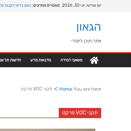
Ski
יום שלישי, יוני 30, 2026
מאמרים אחרונים:
האם כדאי לקנות פרק
t
המהפכה השקטה של ה
conten
האבולוציה
הגאון
המדריך המלא להתקנת
מהי מחלת COPD וכיצד ניתן לשפר את איכות החיים?
מה רוצה דונאלד טרא
אתר תוכן לימודי
גיאופוליטיים עולמיים
משאבי למידה
סדנאות מדע
חדשות תל אבי
תקני VOC פרקט
Home
You are here:
תקני VOC פרקט