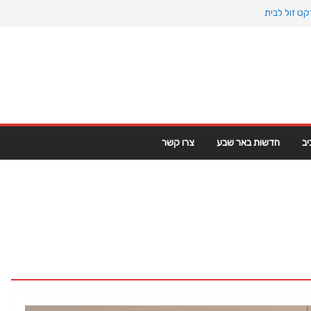
ט זול לבית
אוקיינוס הקדום: כיצד המעבר למין הניע את גלגלי
 פרקט פי וי סי במבני מסחר ומגורים
מפ מגרינלנד: מהיסטוריה ויקינגית לאינטרסים
ב
חדשות באר שבע
צרו קשר