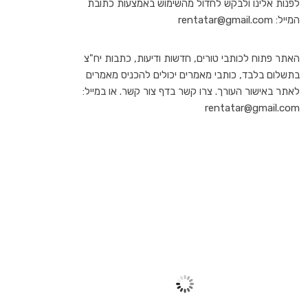
לפנות אלינו ולבקש לחדול מהשימוש באמצעות כתובת
המייל: rentatar@gmail.com
האתר פתוח לכותבי טורים, חדשות ודיעות, כתבות יח"צ
בתשלום בלבד, כותבי מאמרים יכולים להכניס מאמרים
לאתר באישור העורך. צרו קשר בדף צור קשר. או במייל:
rentatar@gmail.com
TEL AVIV
10:32 am,
יונ 27, 2026
31
°C
שמיים בהירים
59 %
1011 mb