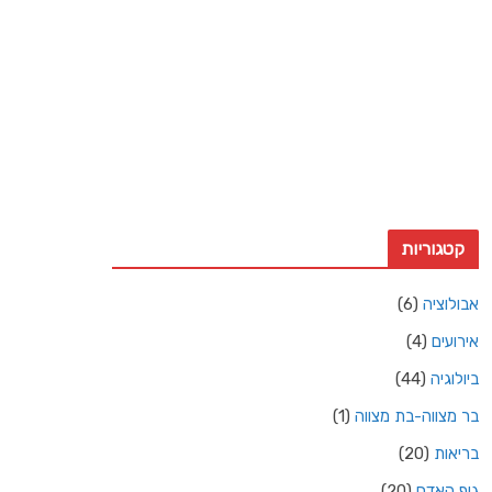
18 Km/h
משב רוח:
15 Km/h
עננות:
4%
ראות:
10ק"מ
זריחה:
4:36 am
שקיעה:
6:50 pm
Weather from OpenWeatherMap
קטגוריות
אבולוציה
(6)
אירועים
(4)
ביולוגיה
(44)
בר מצווה-בת מצווה
(1)
בריאות
(20)
גוף האדם
(20)