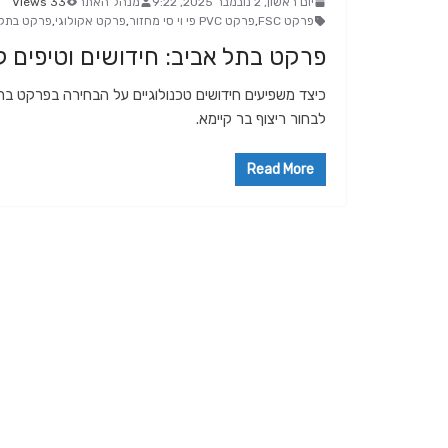
יום ראשון, 2 נובמבר 2025, 9:22
מנהל האתר
33 Views
פרקט FSC
,
פרקט PVC פי וי סי מחזור
,
פרקט אקולוגי
,
פרקט בתל 
פרקט בתל אביב: חידושים וטיפים ל
כיצד משפיעים חידושים טכנולוגיים על הבחירה בפרקט בת
לבחור ריצוף בר קיימא.
Read More