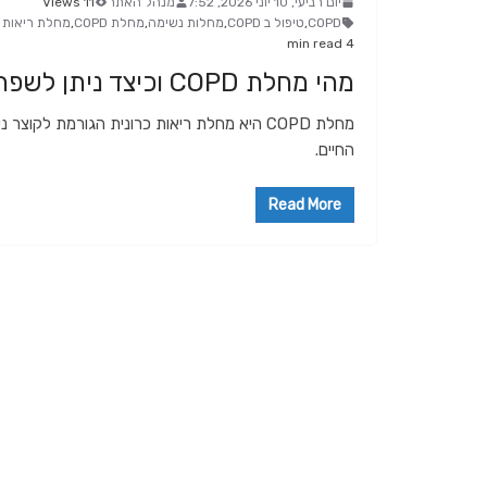
יום רביעי, 10 יוני 2026, 7:52
מנהל האתר
11 Views
COPD
,
טיפול ב COPD
,
מחלות נשימה
,
מחלת COPD
,
מחלת ריאות כ
4 min read
מהי מחלת COPD וכיצד ניתן לשפר את איכות החיים?
מחלת COPD היא מחלת ריאות כרונית הגורמת לק
החיים.
Read More