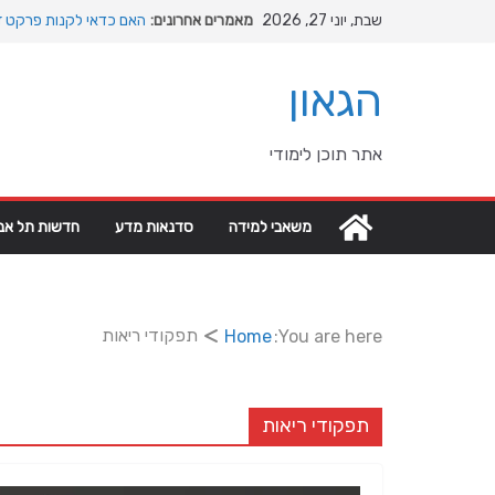
Ski
שבת, יוני 27, 2026
מאמרים אחרונים:
האם כדאי לקנות פרקט זו
t
המהפכה השקטה של האוקי
conten
האבולוציה
הגאון
המדריך המלא להתקנת פרק
מהי מחלת COPD וכיצד ניתן לשפר את איכות החיים?
מה רוצה דונאלד טראמפ מ
אתר תוכן לימודי
גיאופוליטיים עולמיים
משאבי למידה
סדנאות מדע
חדשות תל אבי
תפקודי ריאות
Home
You are here:
תפקודי ריאות