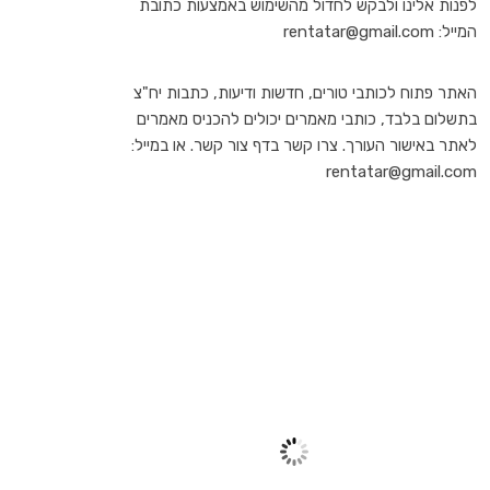
לפנות אלינו ולבקש לחדול מהשימוש באמצעות כתובת
המייל: rentatar@gmail.com
האתר פתוח לכותבי טורים, חדשות ודיעות, כתבות יח"צ
בתשלום בלבד, כותבי מאמרים יכולים להכניס מאמרים
לאתר באישור העורך. צרו קשר בדף צור קשר. או במייל:
rentatar@gmail.com
TEL AVIV
10:32 am,
יונ 27, 2026
31
°C
שמיים בהירים
59 %
1011 mb