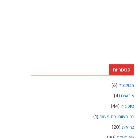
18 Km/h
משב רוח:
15 Km/h
עננות:
4%
ראות:
10ק"מ
זריחה:
4:36 am
שקיעה:
6:50 pm
Weather from OpenWeatherMap
קטגוריות
אבולוציה
(6)
אירועים
(4)
ביולוגיה
(44)
בר מצווה-בת מצווה
(1)
בריאות
(20)
גוף האדם
(20)