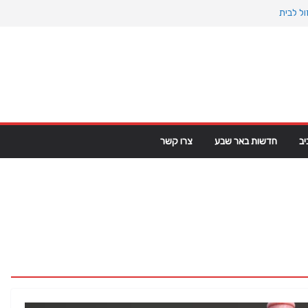
ל לבית
ינוס הקדום: כיצד המעבר למין הניע את גלגלי
ט פי וי סי במבני מסחר ומגורים
גרינלנד: מהיסטוריה ויקינגית לאינטרסים
ב
חדשות באר שבע
צרו קשר