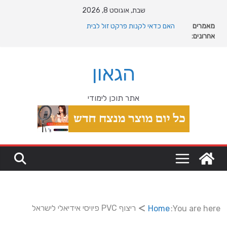
Ski
שבת, אוגוסט 8, 2026
מה רוצה דונאלד טראמפ מגרינלנד: מהיסטוריה ויקינגית
t
מאמרים
לאינטרסים גיאופוליטיים עולמיים
conten
אחרונים:
האם כדאי לקנות פרקט זול לבית
המהפכה השקטה של האוקיינוס הקדום: כיצד המעבר למין
הניע את גלגלי האבולוציה
הגאון
המדריך המלא להתקנת פרקט פי וי סי במבני מסחר ומגורים
מהי מחלת COPD וכיצד ניתן לשפר את איכות החיים?
אתר תוכן לימודי
ריצוף PVC פיויסי אידיאלי לישראל
Home
You are here: