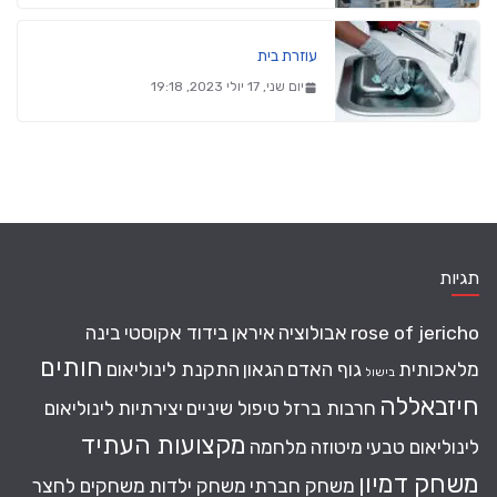
עוזרת בית
יום שני, 17 יולי 2023, 19:18
תגיות
rose of jericho
אבולוציה
איראן
בידוד אקוסטי
בינה
חותים
מלאכותית
גוף האדם
הגאון
התקנת לינוליאום
בישול
חיזבאללה
חרבות ברזל
טיפול שיניים
יצירתיות
לינוליאום
מקצועות העתיד
לינוליאום טבעי
מיטוזה
מלחמה
משחק דמיון
משחק חברתי
משחק ילדות
משחקים לחצר