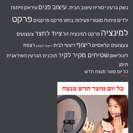
עיצוב פנים
נשק גרעיני
סוריה
עיצוב הבית.
עיראק
פיתוח
פרקט
ילדים
פיתוח מוטורי
פעילות בחוץ
פרקט
פרקטים
למינציה
ציוד לחצר
פרקט למינציה זול
צעצועים
ריצוף
צעצועים קלאסיים
ריצוף לבית
רצפת
ריצוף לעסק
שטיחים מקיר לקיר
לינוליאום
תוכנית הגרעין האיראנית
תימן
כל יום מוצר מנצח חדש