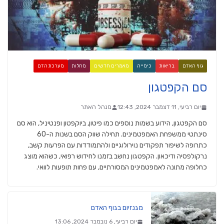
גוף האדם
בריאות
כימייה
מאמרים חדשים
מחלות
מערכת הדם
סם הקפטגון
יום רביעי, 11 דצמבר 2024, 12:43
מנהל האתר
סם הקפטגון, הידוע בשמות נוספים כמו פיטון, ביוקפטון ופנטיניל, הוא סם
סינתטי ממשפחת האמפטמינים. תחילה שווק הסם בשנות ה-60
כתרופה לשיפור תפקודים נוירולוגיים ולהתמודדות עם הפרעות קשב,
נרקולפסיה ודיכאון. הקפטגון נחשב בזמנו לחידוש רפואי, כשהוא מוצג
כחלופה מתונה לאמפטמינים המסורתיים, עם פחות תופעות לוואי.
מגנזיום בגוף האדם
יום רביעי, 6 נובמבר 2024, 13:06