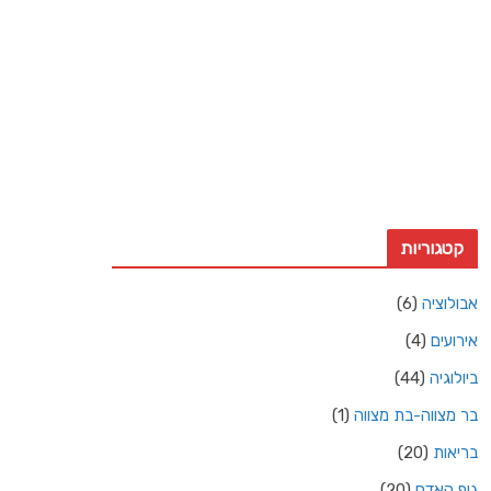
18 Km/h
משב רוח:
15 Km/h
עננות:
4%
ראות:
10ק"מ
זריחה:
4:36 am
שקיעה:
6:50 pm
Weather from OpenWeatherMap
קטגוריות
אבולוציה
(6)
אירועים
(4)
ביולוגיה
(44)
בר מצווה-בת מצווה
(1)
בריאות
(20)
גוף האדם
(20)