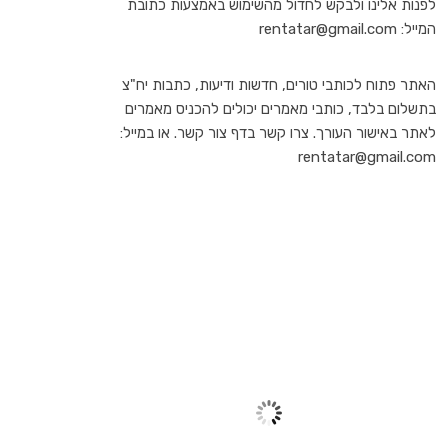
לפנות אלינו ולבקש לחדול מהשימוש באמצעות כתובת
המייל: rentatar@gmail.com
האתר פתוח לכותבי טורים, חדשות ודיעות, כתבות יח"צ
בתשלום בלבד, כותבי מאמרים יכולים להכניס מאמרים
לאתר באישור העורך. צרו קשר בדף צור קשר. או במייל:
rentatar@gmail.com
TEL AVIV
10:32 am,
יונ 27, 2026
31
°C
שמיים בהירים
59 %
1011 mb