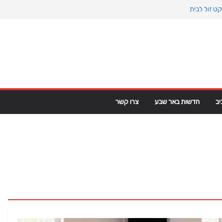
ט זול לבית
וקיינוס הקדום: כיצד המעבר למין הניע את גלגלי
 פרקט פי וי סי במבני מסחר ומגורים
מפ מגרינלנד: מהיסטוריה ויקינגית לאינטרסים
ב
חדשות באר שבע
צרו קשר