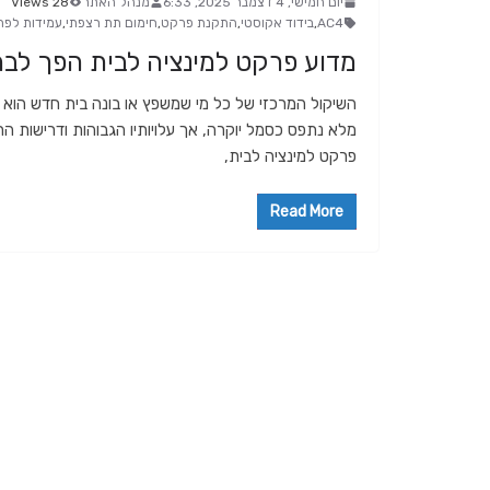
יום חמישי, 4 דצמבר 2025, 6:33
מנהל האתר
28 Views
AC4
,
בידוד אקוסטי
,
התקנת פרקט
,
חימום תת רצפתי
,
עמידות לפ
מדוע פרקט למינציה לבית הפך לב
השיקול המרכזי של כל מי שמשפץ או בונה בית חדש הוא 
מלא נתפס כסמל יוקרה, אך עלויותיו הגבוהות ודרישות ה
פרקט למינציה לבית,
Read More