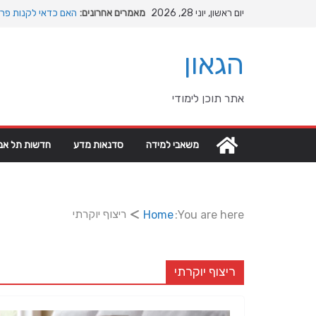
Ski
יום ראשון, יוני 28, 2026
מאמרים אחרונים:
האם כדאי לקנות פרק
t
המהפכה השקטה של הא
conten
האבולוציה
הגאון
המדריך המלא להתקנת
מהי מחלת COPD וכיצד ניתן לשפר את איכות החיים?
מה רוצה דונאלד טרא
אתר תוכן לימודי
גיאופוליטיים עולמיים
משאבי למידה
סדנאות מדע
חדשות תל אבי
ריצוף יוקרתי
Home
You are here:
ריצוף יוקרתי