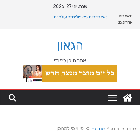
Ski
שבת, יוני 27, 2026
t
מאמרים
מה רוצה דונאלד טראמפ מגרינלנד: מהיסטוריה ויקינגית
conten
אחרונים:
לאינטרסים גיאופוליטיים עולמיים
האם כדאי לקנות פרקט זול לבית
המהפכה השקטה של האוקיינוס הקדום: כיצד המעבר למין
הגאון
הניע את גלגלי האבולוציה
המדריך המלא להתקנת פרקט פי וי סי במבני מסחר ומגורים
מהי מחלת COPD וכיצד ניתן לשפר את איכות החיים?
אתר תוכן לימודי
פי וי סי למחסן
Home
You are here: