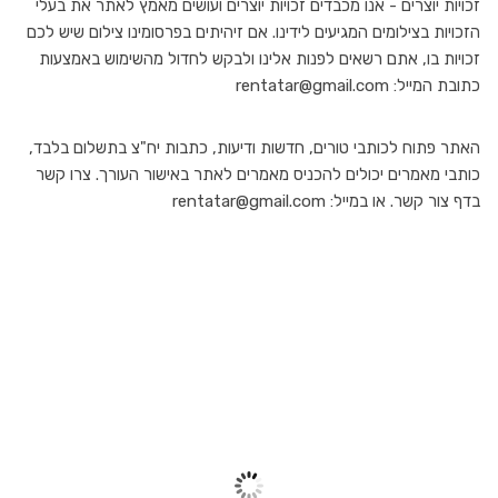
זכויות יוצרים - אנו מכבדים זכויות יוצרים ועושים מאמץ לאתר את בעלי
הזכויות בצילומים המגיעים לידינו. אם זיהיתים בפרסומינו צילום שיש לכם
זכויות בו, אתם רשאים לפנות אלינו ולבקש לחדול מהשימוש באמצעות
כתובת המייל: rentatar@gmail.com
האתר פתוח לכותבי טורים, חדשות ודיעות, כתבות יח"צ בתשלום בלבד,
כותבי מאמרים יכולים להכניס מאמרים לאתר באישור העורך. צרו קשר
בדף צור קשר. או במייל: rentatar@gmail.com
TEL AVIV
10:32 am,
יונ 27, 2026
31
°C
שמיים בהירים
59 %