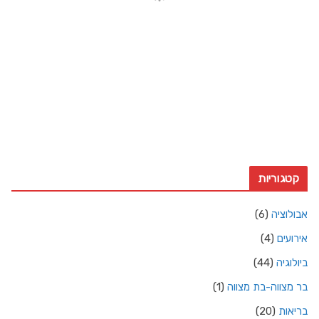
1011 mb
18 Km/h
משב רוח:
15 Km/h
עננות:
4%
ראות:
10ק"מ
זריחה:
4:36 am
שקיעה:
6:50 pm
Weather from OpenWeatherMap
קטגוריות
אבולוציה
(6)
אירועים
(4)
ביולוגיה
(44)
בר מצווה-בת מצווה
(1)
בריאות
(20)