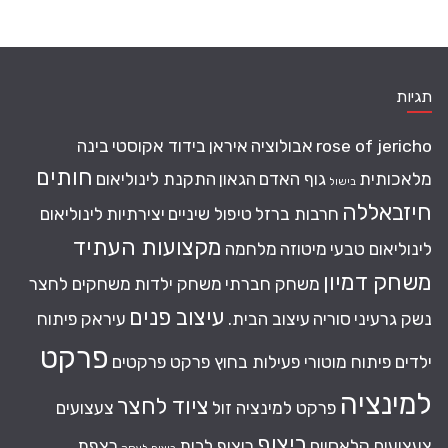
תגיות
rose of jericho
אבולוציה
איראן
בידוד אקוסטי
בינה
חותים
מלאכותית
גוף האדם
הגאון
התקנת לינוליאום
בישול
חיזבאללה
חרבות ברזל
טיפול שיניים
יצירתיות
לינוליאום
מקצועות העתיד
לינוליאום טבעי
מיטוזה
מלחמה
משחק דמיון
משחק חברתי
משחק ילדות
משחקים לחצר
עיצוב פנים
נשק גרעיני
סוריה
עיצוב הבית.
עיראק
פיתוח
פרקט
ילדים
פיתוח מוטורי
פעילות בחוץ
פרקט
פרקטים
למינציה
ציוד לחצר
פרקט למינציה זול
צעצועים
ריצוף
צעצועים קלאסיים
ריצוף לבית
רצפת