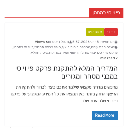
פי וי סי למחסן
מוזיקה
עיצוב הבית
יום חמישי, 18 יוני 2026, 8:37
מנהל האתר
6 Views
הגנה מפני עובש
,
החלפת לוחות ריצוף
,
חיפוי רצפה מסחרי
,
פי וי סי למחסן
,
פרקט פי וי סי
,
ריצוף מודולרי
,
ריצוף עמיד בשחיקה
,
שיטת הקליק
2 min read
המדריך המלא להתקנת פרקט פי וי סי
במבני מסחר ומגורים
מחפשים מדריך מקצועי שילמד אתכם כיצד לבחור ולהתקין את
הריצוף החזק ביותר כאן תמצאו את כל המידע המקצועי על פרקט
פי וי סי שלב אחר שלב.
Read More