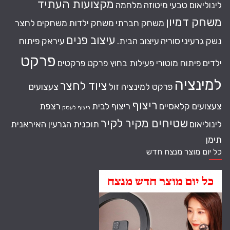
מקצועות העתיד
לינוליאום טבעי
מיטוזה
מלחמה
משחק דמיון
משחק חברתי
משחק ילדות
משחקים לחצר
עיצוב פנים
נשק גרעיני
סוריה
עיצוב הבית.
עיראק
פיתוח
פרקט
ילדים
פיתוח מוטורי
פעילות בחוץ
פרקט
פרקטים
למינציה
ציוד לחצר
פרקט למינציה זול
צעצועים
ריצוף
צעצועים קלאסיים
ריצוף לבית
רצפת
ריצוף לעסק
שטיחים מקיר לקיר
לינוליאום
תוכנית הגרעין האיראנית
תימן
כל יום מוצר מנצח חדש