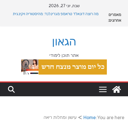
Ski
שבת, יוני 27, 2026
t
מאמרים
מה רוצה דונאלד טראמפ מגרינלנד: מהיסטוריה ויקינגית
conten
אחרונים:
לאינטרסים גיאופוליטיים עולמיים
האם כדאי לקנות פרקט זול לבית
המהפכה השקטה של האוקיינוס הקדום: כיצד המעבר למין
הגאון
הניע את גלגלי האבולוציה
המדריך המלא להתקנת פרקט פי וי סי במבני מסחר ומגורים
מהי מחלת COPD וכיצד ניתן לשפר את איכות החיים?
אתר תוכן לימודי
עישון ומחלות ריאה
Home
You are here: