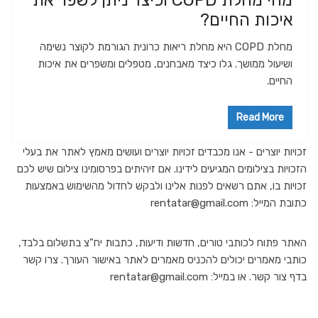
מהי מחלת COPD וכיצד ניתן לשפר את
איכות החיים?
מחלת COPD היא מחלת ריאות כרונית הגורמת לקוצר נשימה
ושיעול ממושך. גלו כיצד מאבחנים, מטפלים ומשפרים את איכות
החיים.
Read More
זכויות יוצרים - אנו מכבדים זכויות יוצרים ועושים מאמץ לאתר את בעלי
הזכויות בצילומים המגיעים לידינו. אם זיהיתים בפרסומינו צילום שיש לכם
זכויות בו, אתם רשאים לפנות אלינו ולבקש לחדול מהשימוש באמצעות
כתובת המייל: rentatar@gmail.com
האתר פתוח לכותבי טורים, חדשות ודיעות, כתבות יח"צ בתשלום בלבד,
כותבי מאמרים יכולים להכניס מאמרים לאתר באישור העורך. צרו קשר
בדף צור קשר. או במייל: rentatar@gmail.com