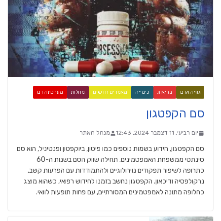
גוף האדם
בריאות
כימייה
מאמרים חדשים
מחלות
מערכת הדם
סם הקפטגון
יום רביעי, 11 דצמבר 2024, 12:43
מנהל האתר
סם הקפטגון, הידוע בשמות נוספים כמו פיטון, ביוקפטון ופנטיניל, הוא סם
סינתטי ממשפחת האמפטמינים. תחילה שווק הסם בשנות ה-60
כתרופה לשיפור תפקודים נוירולוגיים ולהתמודדות עם הפרעות קשב,
נרקולפסיה ודיכאון. הקפטגון נחשב בזמנו לחידוש רפואי, כשהוא מוצג
כחלופה מתונה לאמפטמינים המסורתיים, עם פחות תופעות לוואי.