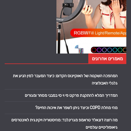
מאמרים אחרונים
המהפכה השקטה של האוקיינוס הקדום: כיצד המעבר למין הניע את
גלגלי האבולוציה
המדריך המלא להתקנת פרקט פי וי סי במבני מסחר ומגורים
מהי מחלת COPD וכיצד ניתן לשפר את איכות החיים?
מה רוצה דונאלד טראמפ מגרינלנד: מהיסטוריה ויקינגית לאינטרסים
גיאופוליטיים עולמיים