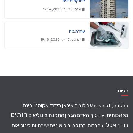
אחזקת מבנים
שבת, 29 יולי 2023, 17:14
עוזרת בית
יום שני, 17 יולי 2023, 19:18
תגיות
rose of jericho
אבולוציה
איראן
בידוד אקוסטי
בינה
חותים
מלאכותית
גוף האדם
הגאון
התקנת לינוליאום
בישול
חיזבאללה
חרבות ברזל
טיפול שיניים
יצירתיות
לינוליאום