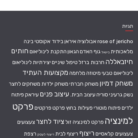
תגיות
rose of jericho
אבולוציה
איראן
בידוד אקוסטי
בינה
חותים
מלאכותית
גוף האדם
הגאון
התקנת לינוליאום
בישול
חיזבאללה
חרבות ברזל
טיפול שיניים
יצירתיות
לינוליאום
מקצועות העתיד
לינוליאום טבעי
מיטוזה
מלחמה
משחק דמיון
משחק חברתי
משחק ילדות
משחקים לחצר
עיצוב פנים
נשק גרעיני
סוריה
עיצוב הבית.
עיראק
פיתוח
פרקט
ילדים
פיתוח מוטורי
פעילות בחוץ
פרקט
פרקטים
למינציה
ציוד לחצר
פרקט למינציה זול
צעצועים
ריצוף
צעצועים קלאסיים
ריצוף לבית
רצפת
ריצוף לעסק