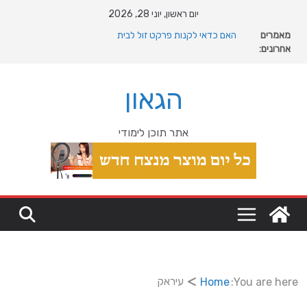
Ski
יום ראשון, יוני 28, 2026
t
מאמרים
מה רוצה דונאלד טראמפ מגרינלנד: מהיסטוריה ויקינגית
conten
אחרונים:
לאינטרסים גיאופוליטיים עולמיים
האם כדאי לקנות פרקט זול לבית
המהפכה השקטה של האוקיינוס הקדום: כיצד המעבר למין
הגאון
הניע את גלגלי האבולוציה
המדריך המלא להתקנת פרקט פי וי סי במבני מסחר ומגורים
מהי מחלת COPD וכיצד ניתן לשפר את איכות החיים?
אתר תוכן לימודי
עיראק
Home
You are here: