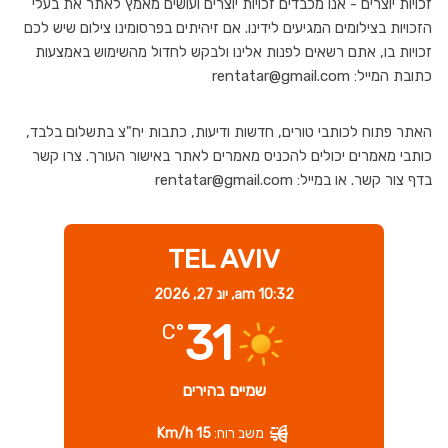
זכויות יוצרים - אנו מכבדים זכויות יוצרים ועושים מאמץ לאתר את בעלי
הזכויות בצילומים המגיעים לידינו. אם זיהיתים בפרסומינו צילום שיש לכם
זכויות בו, אתם רשאים לפנות אלינו ולבקש לחדול מהשימוש באמצעות
כתובת המייל: rentatar@gmail.com
האתר פתוח לכותבי טורים, חדשות ודיעות, כתבות יח"צ בתשלום בלבד,
כותבי מאמרים יכולים להכניס מאמרים לאתר באישור העורך. צרו קשר
בדף צור קשר. או במייל: rentatar@gmail.com
TEL AVIV
10:32 am,
יונ 27, 2026
31
°C
שמיים בהירים
משב רוח:
15 Km/h