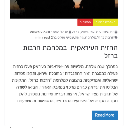
מאמרים חדשים
הסטוריה
יום שישי, 3 ינואר 2025, 21:17
מנהל האתר
293 Views
חרבות ברזל
,
מלחמה
,
עיראק
,
שביעי אוקטובר
2 min read
החזית העיראקית במלחמת חרבות
ברזל
במהלך שנה שלמה, מיליציות פרו-איראניות בעיראק פעלו כחזית
פעילה במסגרת “ציר ההתנגדות” בהובלת איראן, ותקפו מטרות
ישראליות ואמריקניות בתגובה למלחמת “חרבות ברזל”. התקיפות
הבליטו את עיראק כגורם מרכזי במאבק האזורי, והביאו לשורה
של תגובות מצד ישראל, ארצות הברית ומדינות נוספות. להלן
סקירה מקיפה של האירועים המרכזיים, ההשפעות והמשמעויות.
Read More