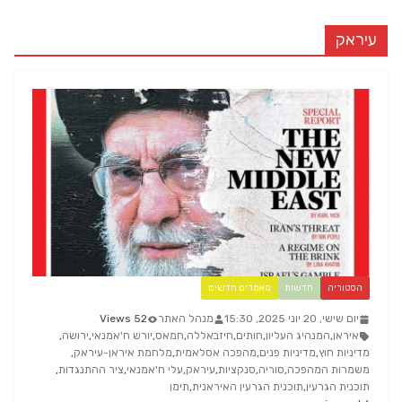
עיראק
הסטוריה
חדשות
מאמרים חדשים
יום שישי, 20 יוני 2025, 15:30
מנהל האתר
52 Views
איראן
,
המנהיג העליון
,
חותים
,
חיזבאללה
,
חמאס
,
יורש ח'אמנאי
,
ירושה
,
מדיניות חוץ
,
מדיניות פנים
,
מהפכה אסלאמית
,
מלחמת איראן-עיראק
,
משמרות המהפכה
,
סוריה
,
סנקציות
,
עיראק
,
עלי ח'אמנאי
,
ציר ההתנגדות
,
תוכנית הגרעין
,
תוכנית הגרעין האיראנית
,
תימן