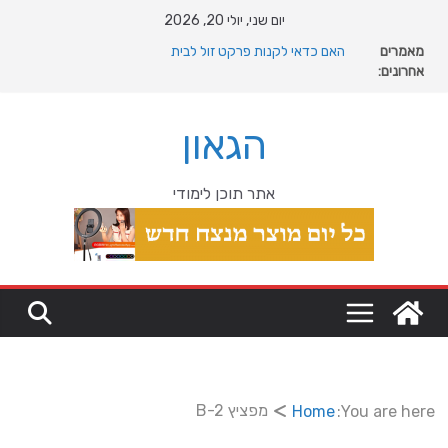
Ski
יום שני, יולי 20, 2026
t
מאמרים
מה רוצה דונאלד טראמפ מגרינלנד: מהיסטוריה ויקינגית
conten
אחרונים:
לאינטרסים גיאופוליטיים עולמיים
האם כדאי לקנות פרקט זול לבית
המהפכה השקטה של האוקיינוס הקדום: כיצד המעבר למין
הגאון
הניע את גלגלי האבולוציה
המדריך המלא להתקנת פרקט פי וי סי במבני מסחר ומגורים
מהי מחלת COPD וכיצד ניתן לשפר את איכות החיים?
אתר תוכן לימודי
מפציץ B-2
Home
You are here: