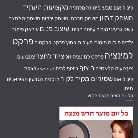
מקצועות העתיד
לינוליאום טבעי
מיטוזה
מלחמה
משחק דמיון
משחק חברתי
משחק ילדות
משחקים לחצר
עיצוב פנים
נשק גרעיני
סוריה
עיצוב הבית.
עיראק
פיתוח
פרקט
ילדים
פיתוח מוטורי
פעילות בחוץ
פרקט
פרקטים
למינציה
ציוד לחצר
פרקט למינציה זול
צעצועים
ריצוף
צעצועים קלאסיים
ריצוף לבית
רצפת
ריצוף לעסק
שטיחים מקיר לקיר
לינוליאום
תוכנית הגרעין האיראנית
תימן
כל יום מוצר מנצח חדש