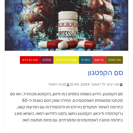
גוף האדם
בריאות
כימייה
מאמרים חדשים
מחלות
מערכת הדם
סם הקפטגון
יום רביעי, 11 דצמבר 2024, 12:43
מנהל האתר
סם הקפטגון, הידוע בשמות נוספים כמו פיטון, ביוקפטון ופנטיניל, הוא סם
סינתטי ממשפחת האמפטמינים. תחילה שווק הסם בשנות ה-60
כתרופה לשיפור תפקודים נוירולוגיים ולהתמודדות עם הפרעות קשב,
נרקולפסיה ודיכאון. הקפטגון נחשב בזמנו לחידוש רפואי, כשהוא מוצג
כחלופה מתונה לאמפטמינים המסורתיים, עם פחות תופעות לוואי.