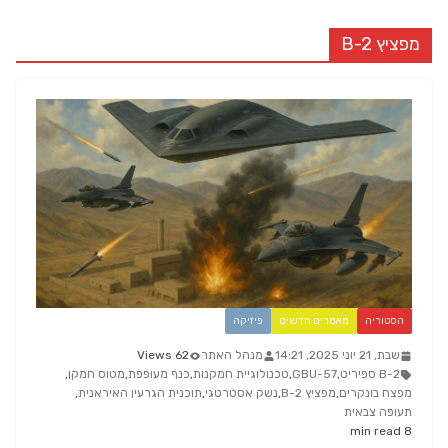
מפציץ B-2
הסטוריה
מאמרים חדשים
פיזיקה
שבת, 21 יוני 2025, 14:21
מנהל האתר
62 Views
B-2 ספיריט
,
GBU-57
,
טכנולוגיית חמקנות
,
כנף מעופפת
,
מטוס חמקן
,
מפצח בונקרים
,
מפציץ B-2
,
נשק אסטרטגי
,
תוכנית הגרעין האיראנית
,
תעופה צבאית
8 min read