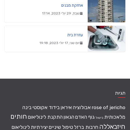
אחזקת מבנים
שבת, 29 יולי 2023, 17:14
עוזרת בית
יום שני, 17 יולי 2023, 19:18
תגיות
rose of jericho
אבולוציה
איראן
בידוד אקוסטי
בינה
חותים
מלאכותית
גוף האדם
הגאון
התקנת לינוליאום
בישול
חיזבאללה
חרבות ברזל
טיפול שיניים
יצירתיות
לינוליאום