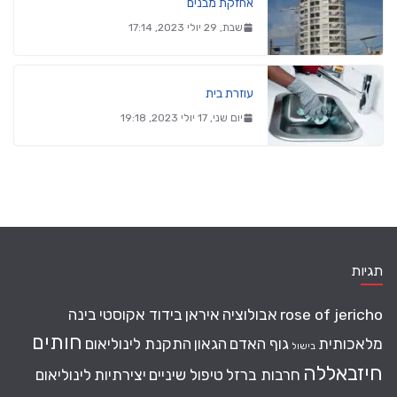
אחזקת מבנים
שבת, 29 יולי 2023, 17:14
עוזרת בית
יום שני, 17 יולי 2023, 19:18
תגיות
rose of jericho
אבולוציה
איראן
בידוד אקוסטי
בינה
חותים
מלאכותית
גוף האדם
הגאון
התקנת לינוליאום
בישול
חיזבאללה
חרבות ברזל
טיפול שיניים
יצירתיות
לינוליאום