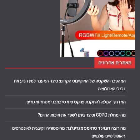
מאמרים אחרונים
המהפכה השקטה של האוקיינוס הקדום: כיצד המעבר למין הניע את
גלגלי האבולוציה
המדריך המלא להתקנת פרקט פי וי סי במבני מסחר ומגורים
מהי מחלת COPD וכיצד ניתן לשפר את איכות החיים?
מה רוצה דונאלד טראמפ מגרינלנד: מהיסטוריה ויקינגית לאינטרסים
גיאופוליטיים עולמיים