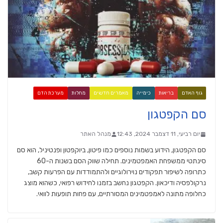
גוף האדם
בריאות
כימייה
מאמרים חדשים
מחלות
מערכת הדם
סם הקפטגון
יום רביעי, 11 דצמבר 2024, 12:43
מנהל האתר
סם הקפטגון, הידוע בשמות נוספים כמו פיטון, ביוקפטון ופנטיניל, הוא סם
סינתטי ממשפחת האמפטמינים. תחילה שווק הסם בשנות ה-60
כתרופה לשיפור תפקודים נוירולוגיים ולהתמודדות עם הפרעות קשב,
נרקולפסיה ודיכאון. הקפטגון נחשב בזמנו לחידוש רפואי, כשהוא מוצג
כחלופה מתונה לאמפטמינים המסורתיים, עם פחות תופעות לוואי.