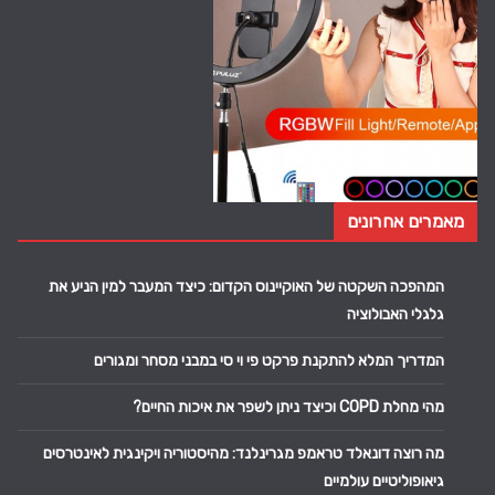
מאמרים אחרונים
המהפכה השקטה של האוקיינוס הקדום: כיצד המעבר למין הניע את
גלגלי האבולוציה
המדריך המלא להתקנת פרקט פי וי סי במבני מסחר ומגורים
מהי מחלת COPD וכיצד ניתן לשפר את איכות החיים?
מה רוצה דונאלד טראמפ מגרינלנד: מהיסטוריה ויקינגית לאינטרסים
גיאופוליטיים עולמיים