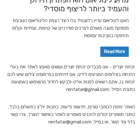
מדוע לינוליאום הוא הפתרון הירוק
והעמיד ביותר לריצוף מוסדי?
האם לינוליאום עדיין רלוונטי? גלו כיצד רצפת הלינוליאום הטבעית
מספקת מענה מושלם לצרכים מודרניים של קיימות, עמידות וקלות
תחזוקה בסביבות עמוסות.
Read More
זכויות יוצרים - אנו מכבדים זכויות יוצרים ועושים מאמץ לאתר את בעלי
הזכויות בצילומים המגיעים לידינו. אם זיהיתים בפרסומינו צילום שיש לכם
זכויות בו, אתם רשאים לפנות אלינו ולבקש לחדול מהשימוש באמצעות
כתובת המייל: rentatar@gmail.com
האתר פתוח לכותבי טורים, חדשות ודיעות, כתבות יח"צ בתשלום בלבד,
כותבי מאמרים יכולים להכניס מאמרים לאתר באישור העורך. צרו קשר
בדף צור קשר. או במייל: rentatar@gmail.com