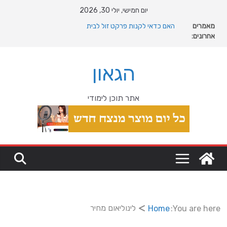
Ski
יום חמישי, יולי 30, 2026
t
מה רוצה דונאלד טראמפ מגרינלנד: מהיסטוריה ויקינגית
מאמרים
conten
לאינטרסים גיאופוליטיים עולמיים
אחרונים:
האם כדאי לקנות פרקט זול לבית
המהפכה השקטה של האוקיינוס הקדום: כיצד המעבר למין
הניע את גלגלי האבולוציה
הגאון
המדריך המלא להתקנת פרקט פי וי סי במבני מסחר ומגורים
מהי מחלת COPD וכיצד ניתן לשפר את איכות החיים?
אתר תוכן לימודי
לינוליאום מחיר
Home
You are here: