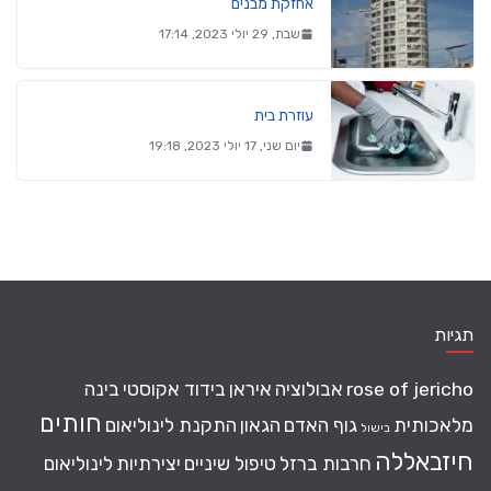
אחזקת מבנים
שבת, 29 יולי 2023, 17:14
עוזרת בית
יום שני, 17 יולי 2023, 19:18
תגיות
rose of jericho
אבולוציה
איראן
בידוד אקוסטי
בינה
חותים
מלאכותית
גוף האדם
הגאון
התקנת לינוליאום
בישול
חיזבאללה
חרבות ברזל
טיפול שיניים
יצירתיות
לינוליאום