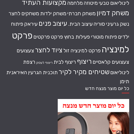
מקצועות העתיד
לינוליאום טבעי
מיטוזה
מלחמה
משחק דמיון
משחק חברתי
משחק ילדות
משחקים לחצר
עיצוב פנים
נשק גרעיני
סוריה
עיצוב הבית.
עיראק
פיתוח
פרקט
ילדים
פיתוח מוטורי
פעילות בחוץ
פרקט
פרקטים
למינציה
ציוד לחצר
פרקט למינציה זול
צעצועים
ריצוף
צעצועים קלאסיים
ריצוף לבית
רצפת
ריצוף לעסק
שטיחים מקיר לקיר
לינוליאום
תוכנית הגרעין האיראנית
תימן
כל יום מוצר מנצח חדש