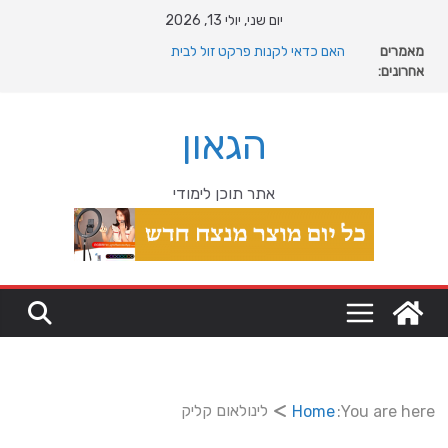
Ski
יום שני, יולי 13, 2026
t
מאמרים
מה רוצה דונאלד טראמפ מגרינלנד: מהיסטוריה ויקינגית
conten
אחרונים:
לאינטרסים גיאופוליטיים עולמיים
האם כדאי לקנות פרקט זול לבית
המהפכה השקטה של האוקיינוס הקדום: כיצד המעבר למין
הגאון
הניע את גלגלי האבולוציה
המדריך המלא להתקנת פרקט פי וי סי במבני מסחר ומגורים
מהי מחלת COPD וכיצד ניתן לשפר את איכות החיים?
אתר תוכן לימודי
לינולאום קליק
Home
You are here: