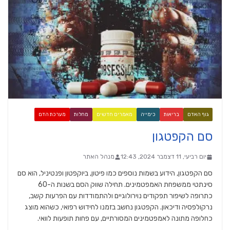
גוף האדם
בריאות
כימייה
מאמרים חדשים
מחלות
מערכת הדם
סם הקפטגון
יום רביעי, 11 דצמבר 2024, 12:43
מנהל האתר
סם הקפטגון, הידוע בשמות נוספים כמו פיטון, ביוקפטון ופנטיניל, הוא סם
סינתטי ממשפחת האמפטמינים. תחילה שווק הסם בשנות ה-60
כתרופה לשיפור תפקודים נוירולוגיים ולהתמודדות עם הפרעות קשב,
נרקולפסיה ודיכאון. הקפטגון נחשב בזמנו לחידוש רפואי, כשהוא מוצג
כחלופה מתונה לאמפטמינים המסורתיים, עם פחות תופעות לוואי.