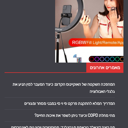
מאמרים אחרונים
המהפכה השקטה של האוקיינוס הקדום: כיצד המעבר למין הניע את
גלגלי האבולוציה
המדריך המלא להתקנת פרקט פי וי סי במבני מסחר ומגורים
מהי מחלת COPD וכיצד ניתן לשפר את איכות החיים?
מה רוצה דונאלד טראמפ מגרינלנד: מהיסטוריה ויקינגית לאינטרסים