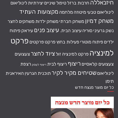
חיזבאללה
חרבות ברזל
טיפול שיניים
יצירתיות
לינוליאום
מקצועות העתיד
לינוליאום טבעי
מיטוזה
מלחמה
משחק דמיון
משחק חברתי
משחק ילדות
משחקים לחצר
עיצוב פנים
נשק גרעיני
סוריה
עיצוב הבית.
עיראק
פיתוח
פרקט
ילדים
פיתוח מוטורי
פעילות בחוץ
פרקט
פרקטים
למינציה
ציוד לחצר
פרקט למינציה זול
צעצועים
ריצוף
צעצועים קלאסיים
ריצוף לבית
רצפת
ריצוף לעסק
שטיחים מקיר לקיר
לינוליאום
תוכנית הגרעין האיראנית
תימן
כל יום מוצר מנצח חדש