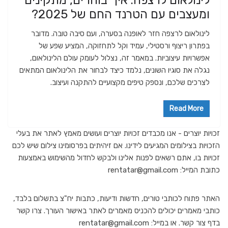
לינולאום לרצפה: איך בוחרים, מתקינים
ומעצבים עם הטרנד החם של 2025?
לינולאום לרצפה חזר לאופנה בסערה, ועם סיבה טובה. מדובר
בפתרון ריצוף ורסטילי, עמיד וקל לתחזוקה, המציע שפע של
אפשרויות עיצוביות. במאמר זה, נצלול לעומק עולם הלינולאום,
נגלה את סוגיו השונים, נלמד כיצד לבחור את הלינולאום המתאים
לצרכים שלכם, ונספק טיפים מקצועיים להתקנה ועיצוב.
Read More
זכויות יוצרים - אנו מכבדים זכויות יוצרים ועושים מאמץ לאתר את בעלי
הזכויות בצילומים המגיעים לידינו. אם זיהיתים בפרסומינו צילום שיש לכם
זכויות בו, אתם רשאים לפנות אלינו ולבקש לחדול מהשימוש באמצעות
כתובת המייל: rentatar@gmail.com
האתר פתוח לכותבי טורים, חדשות ודיעות, כתבות יח"צ בתשלום בלבד,
כותבי מאמרים יכולים להכניס מאמרים לאתר באישור העורך. צרו קשר
בדף צור קשר. או במייל: rentatar@gmail.com