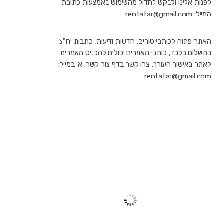
לפנות אלינו ולבקש לחדול מהשימוש באמצעות כתובת
המייל: rentatar@gmail.com
האתר פתוח לכותבי טורים, חדשות ודיעות, כתבות יח"צ
בתשלום בלבד, כותבי מאמרים יכולים להכניס מאמרים
לאתר באישור העורך. צרו קשר בדף צור קשר. או במייל:
rentatar@gmail.com
TEL AVIV
10:32 am,
יונ 27, 2026
31
°C
שמיים בהירים
59 %
1011 mb