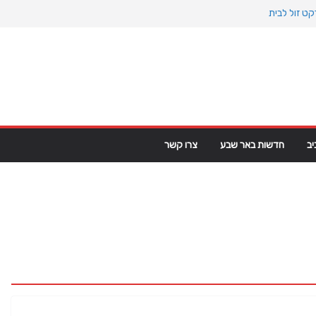
ט זול לבית
אוקיינוס הקדום: כיצד המעבר למין הניע את גלגלי
 פרקט פי וי סי במבני מסחר ומגורים
מפ מגרינלנד: מהיסטוריה ויקינגית לאינטרסים
ב
חדשות באר שבע
צרו קשר