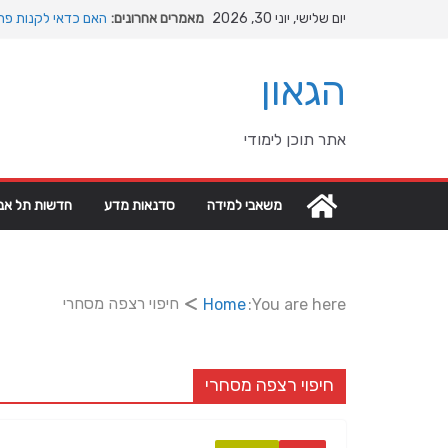
Ski
יום שלישי, יוני 30, 2026
מאמרים אחרונים:
האם כדאי לקנות פרק
t
המהפכה השקטה של ה
conten
האבולוציה
הגאון
המדריך המלא להתקנת
מהי מחלת COPD וכיצד ניתן לשפר את איכות החיים?
מה רוצה דונאלד טרא
אתר תוכן לימודי
גיאופוליטיים עולמיים
משאבי למידה
סדנאות מדע
חדשות תל אבי
חיפוי רצפה מסחרי
Home
You are here:
חיפוי רצפה מסחרי