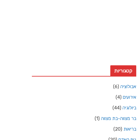
18 Km/h
משב רוח:
15 Km/h
עננות:
4%
ראות:
10ק"מ
זריחה:
4:36 am
שקיעה:
6:50 pm
Weather from OpenWeatherMap
קטגוריות
אבולוציה
(6)
אירועים
(4)
ביולוגיה
(44)
בר מצווה-בת מצווה
(1)
בריאות
(20)
גוף האדם
(20)