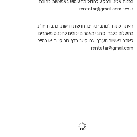
לפנות אלינו ולבקש לחדול מהשימוש באמצעות כתובת
המייל: rentatar@gmail.com
האתר פתוח לכותבי טורים, חדשות ודיעות, כתבות יח"צ
בתשלום בלבד, כותבי מאמרים יכולים להכניס מאמרים
לאתר באישור העורך. צרו קשר בדף צור קשר. או במייל:
rentatar@gmail.com
TEL AVIV
10:32 am,
יונ 27, 2026
31
°C
שמיים בהירים
59 %
1011 mb