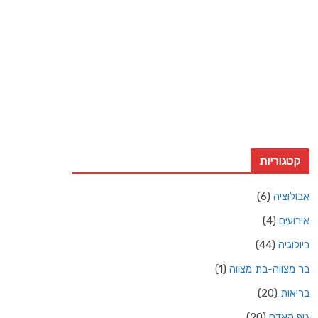
18 Km/h
משב רוח:
15 Km/h
עננות:
4%
ראות:
10ק"מ
זריחה:
4:36 am
שקיעה:
6:50 pm
Weather from OpenWeatherMap
קטגוריות
אבולוציה
(6)
אירועים
(4)
ביולוגיה
(44)
בר מצווה-בת מצווה
(1)
בריאות
(20)
גוף האדם
(20)