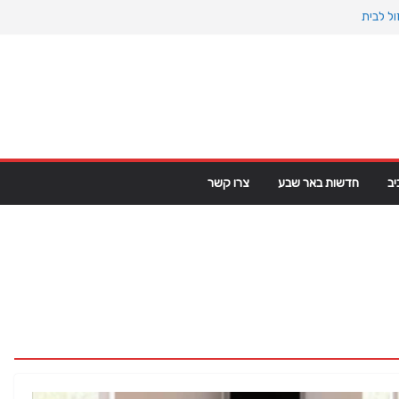
ל לבית
ינוס הקדום: כיצד המעבר למין הניע את גלגלי
ט פי וי סי במבני מסחר ומגורים
גרינלנד: מהיסטוריה ויקינגית לאינטרסים
ב
חדשות באר שבע
צרו קשר