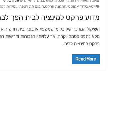
יום חמישי, 4 דצמבר 2025, 6:33
מנהל האתר
28 Views
AC4
,
בידוד אקוסטי
,
התקנת פרקט
,
חימום תת רצפתי
,
עמידות לפ
מדוע פרקט למינציה לבית הפך לב
השיקול המרכזי של כל מי שמשפץ או בונה בית חדש הוא 
מלא נתפס כסמל יוקרה, אך עלויותיו הגבוהות ודרישות ה
פרקט למינציה לבית,
Read More