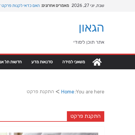
Ski
שבת, יוני 27, 2026
מאמרים אחרונים:
האם כדאי לקנות פרקט זו
t
המהפכה השקטה של האוקי
conten
האבולוציה
הגאון
המדריך המלא להתקנת פרק
מהי מחלת COPD וכיצד ניתן לשפר את איכות החיים?
מה רוצה דונאלד טראמפ מ
אתר תוכן לימודי
גיאופוליטיים עולמיים
משאבי למידה
סדנאות מדע
חדשות תל אבי
התקנת פרקט
Home
You are here:
התקנת פרקט