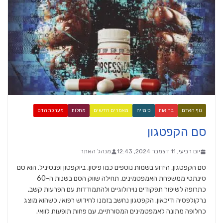
גוף האדם
בריאות
כימייה
מאמרים חדשים
מחלות
מערכת הדם
סם הקפטגון
יום רביעי, 11 דצמבר 2024, 12:43
מנהל האתר
סם הקפטגון, הידוע בשמות נוספים כמו פיטון, ביוקפטון ופנטיניל, הוא סם
סינתטי ממשפחת האמפטמינים. תחילה שווק הסם בשנות ה-60
כתרופה לשיפור תפקודים נוירולוגיים ולהתמודדות עם הפרעות קשב,
נרקולפסיה ודיכאון. הקפטגון נחשב בזמנו לחידוש רפואי, כשהוא מוצג
כחלופה מתונה לאמפטמינים המסורתיים, עם פחות תופעות לוואי.