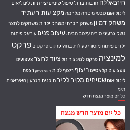
חיזבאללה
חרבות ברזל
טיפול שיניים
יצירתיות
לינוליאום
מקצועות העתיד
לינוליאום טבעי
מיטוזה
מלחמה
משחק דמיון
משחק חברתי
משחק ילדות
משחקים לחצר
עיצוב פנים
נשק גרעיני
סוריה
עיצוב הבית.
עיראק
פיתוח
פרקט
ילדים
פיתוח מוטורי
פעילות בחוץ
פרקט
פרקטים
למינציה
ציוד לחצר
פרקט למינציה זול
צעצועים
ריצוף
צעצועים קלאסיים
ריצוף לבית
רצפת
ריצוף לעסק
שטיחים מקיר לקיר
לינוליאום
תוכנית הגרעין האיראנית
תימן
כל יום מוצר מנצח חדש