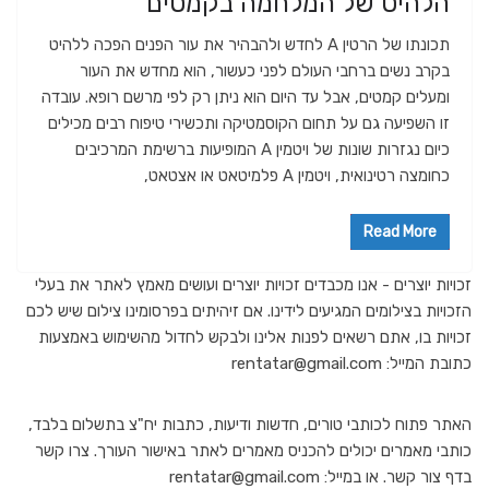
הלהיט של המלחמה בקמטים
תכונתו של הרטין A לחדש ולהבהיר את עור הפנים הפכה ללהיט
בקרב נשים ברחבי העולם לפני כעשור, הוא מחדש את העור
ומעלים קמטים, אבל עד היום הוא ניתן רק לפי מרשם רופא. עובדה
זו השפיעה גם על תחום הקוסמטיקה ותכשירי טיפוח רבים מכילים
כיום נגזרות שונות של ויטמין A המופיעות ברשימת המרכיבים
כחומצה רטינואית, ויטמין A פלמיטאט או אצטאט,
Read More
זכויות יוצרים - אנו מכבדים זכויות יוצרים ועושים מאמץ לאתר את בעלי
הזכויות בצילומים המגיעים לידינו. אם זיהיתים בפרסומינו צילום שיש לכם
זכויות בו, אתם רשאים לפנות אלינו ולבקש לחדול מהשימוש באמצעות
כתובת המייל: rentatar@gmail.com
האתר פתוח לכותבי טורים, חדשות ודיעות, כתבות יח"צ בתשלום בלבד,
כותבי מאמרים יכולים להכניס מאמרים לאתר באישור העורך. צרו קשר
בדף צור קשר. או במייל: rentatar@gmail.com