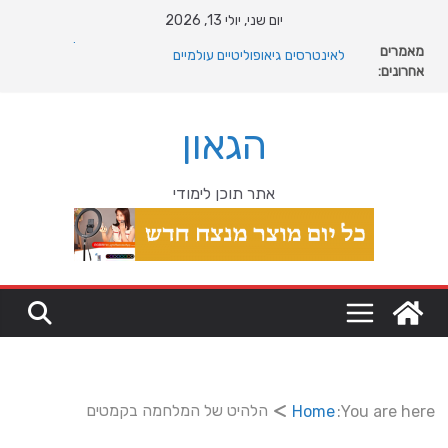
Ski
יום שני, יולי 13, 2026
t
מאמרים
מה רוצה דונאלד טראמפ מגרינלנד: מהיסטוריה ויקינגית
conten
אחרונים:
לאינטרסים גיאופוליטיים עולמיים
האם כדאי לקנות פרקט זול לבית
המהפכה השקטה של האוקיינוס הקדום: כיצד המעבר למין
הגאון
הניע את גלגלי האבולוציה
המדריך המלא להתקנת פרקט פי וי סי במבני מסחר ומגורים
מהי מחלת COPD וכיצד ניתן לשפר את איכות החיים?
אתר תוכן לימודי
הלהיט של המלחמה בקמטים
Home
You are here: