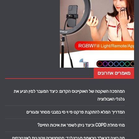
מאמרים אחרונים
המהפכה השקטה של האוקיינוס הקדום: כיצד המעבר למין הניע את
גלגלי האבולוציה
המדריך המלא להתקנת פרקט פי וי סי במבני מסחר ומגורים
מהי מחלת COPD וכיצד ניתן לשפר את איכות החיים?
מה רוצה דונאלד טראמפ מגרינלנד: מהיסטוריה ויקינגית לאינטרסים