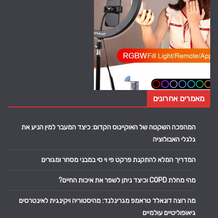
מאמרים אחרונים
המהפכה השקטה של האוקיינוס הקדום: כיצד המעבר למין הניע את
גלגלי האבולוציה
המדריך המלא להתקנת פרקט פי וי סי במבני מסחר ומגורים
מהי מחלת COPD וכיצד ניתן לשפר את איכות החיים?
מה רוצה דונאלד טראמפ מגרינלנד: מהיסטוריה ויקינגית לאינטרסים
גיאופוליטיים עולמיים