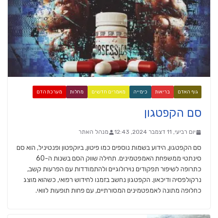
גוף האדם
בריאות
כימייה
מאמרים חדשים
מחלות
מערכת הדם
סם הקפטגון
יום רביעי, 11 דצמבר 2024, 12:43
מנהל האתר
סם הקפטגון, הידוע בשמות נוספים כמו פיטון, ביוקפטון ופנטיניל, הוא סם
סינתטי ממשפחת האמפטמינים. תחילה שווק הסם בשנות ה-60
כתרופה לשיפור תפקודים נוירולוגיים ולהתמודדות עם הפרעות קשב,
נרקולפסיה ודיכאון. הקפטגון נחשב בזמנו לחידוש רפואי, כשהוא מוצג
כחלופה מתונה לאמפטמינים המסורתיים, עם פחות תופעות לוואי.