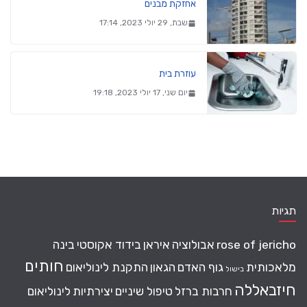
אחזקת מבנים
שבת, 29 יולי 2023, 17:14
עוזרת בית
יום שני, 17 יולי 2023, 19:18
תגיות
rose of jericho
אבולוציה
איראן
בידוד אקוסטי
בינה
חותים
מלאכותית
גוף האדם
הגאון
התקנת לינוליאום
בישול
חיזבאללה
חרבות ברזל
טיפול שיניים
יצירתיות
לינוליאום