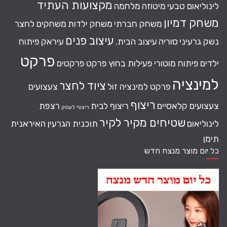
מקצועות העתיד
לינוליאום טבעי
מיטוזה
מלחמה
משחק דמיון
משחק חברתי
משחק ילדות
משחקים לחצר
עיצוב פנים
נשק גרעיני
סוריה
עיצוב הבית.
עיראק
פיתוח
פרקט
ילדים
פיתוח מוטורי
פעילות בחוץ
פרקט
פרקטים
למינציה
ציוד לחצר
פרקט למינציה זול
צעצועים
ריצוף
צעצועים קלאסיים
ריצוף לבית
רצפת
ריצוף לעסק
שטיחים מקיר לקיר
לינוליאום
תוכנית הגרעין האיראנית
תימן
כל יום מוצר מנצח חדש