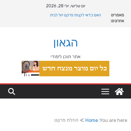
Ski
יום שלישי, יולי 28, 2026
t
מה רוצה דונאלד טראמפ מגרינלנד: מהיסטוריה ויקינגית
מאמרים
conten
לאינטרסים גיאופוליטיים עולמיים
אחרונים:
האם כדאי לקנות פרקט זול לבית
המהפכה השקטה של האוקיינוס הקדום: כיצד המעבר למין
הניע את גלגלי האבולוציה
הגאון
המדריך המלא להתקנת פרקט פי וי סי במבני מסחר ומגורים
מהי מחלת COPD וכיצד ניתן לשפר את איכות החיים?
אתר תוכן לימודי
הוזלת פרקט
Home
You are here: