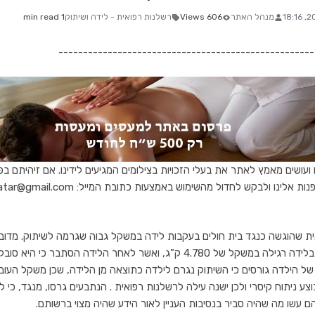
מנהל האתר
606 Views
רשלנות רפואית - לידה ושיתוק
1 min read
----------------------------------------------------
ם ועושים מאמץ לאתר את בעלי הזכויות בצילומים המגיעים לידינו. אם זיהיתם בפ
לינו ולבקש לחדול מהשימוש באמצעות כתובת המייל: rentatar@gmail.com -
ת שהוגשה כנגד בית חולים בעקבות לידה במשקל גבוה שגרמה לשיתוק. מדוב
בת 13 כיום, אשר נולדה בלידה רגילה במשקל של 4.780 ק”ג, ואשר לאחר הלידה 
ה של הילדה גורסים כי השיתוק נגרם לילדה כתוצאה מן הלידה, שכן משקל העובר
וצע ניתוח קיסרי ולכן ישנה עילה לרשלנות רפואית . הנתבעים גרסו, מנגד, כי ל
הם עשו מה שהיה סביר בנסיבות העניין לאור הידע שהיה מצוי ברשותם.