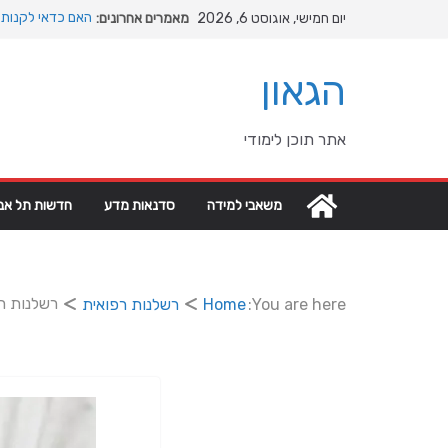
Ski
יום חמישי, אוגוסט 6, 2026
מאמרים אחרונים:
האם כדאי לקנות 
t
המהפכה השקטה של
conten
האבולוציה
הגאון
המדריך המלא להת
מהי מחלת COPD וכיצד ניתן לשפר את איכות החיים?
מה רוצה דונאלד 
אתר תוכן לימודי
גיאופוליטיים עולמ
משאבי למידה
סדנאות מדע
חדשות תל אבי
רשלנות רפ
You are here:
Home
רשלנות רפואית