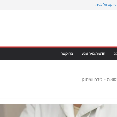
פרקט זול לבית
 האוקיינוס הקדום: כיצד המעבר למין הניע את גלגלי
קנת פרקט פי וי סי במבני מסחר ומגורים
טראמפ מגרינלנד: מהיסטוריה ויקינגית לאינטרסים
יים
ב
חדשות באר שבע
צרו קשר
ואית – לידה ושיתוק