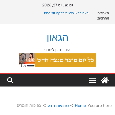
Ski
יום שני, יולי 27, 2026
t
מאמרים
האם כדאי לקנות פרקט זול לבית
conten
אחרונים:
המהפכה השקטה של האוקיינוס הקדום: כיצד המעבר למין
הניע את גלגלי האבולוציה
המדריך המלא להתקנת פרקט פי וי סי במבני מסחר ומגורים
הגאון
מהי מחלת COPD וכיצד ניתן לשפר את איכות החיים?
מה רוצה דונאלד טראמפ מגרינלנד: מהיסטוריה ויקינגית
לאינטרסים גיאופוליטיים עולמיים
אתר תוכן לימודי
צפיפות חומרים
You are here:
Home
סדנאות מדע