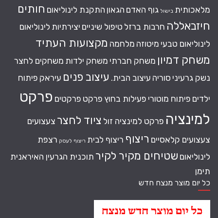
חותים
מלאכותית
גוף האדם
הגאון
התקנת לינוליאום
בישול
חיזבאללה
חרבות ברזל
טיפול שיניים
יצירתיות
לינוליאום
מקצועות העתיד
לינוליאום טבעי
מיטוזה
מלחמה
משחק דמיון
משחק חברתי
משחק ילדות
משחקים לחצר
עיצוב פנים
נשק גרעיני
סוריה
עיצוב הבית.
עיראק
פיתוח
פרקט
ילדים
פיתוח מוטורי
פעילות בחוץ
פרקט
פרקטים
למינציה
ציוד לחצר
פרקט למינציה זול
צעצועים
ריצוף
צעצועים קלאסיים
ריצוף לבית
רצפת
ריצוף לעסק
שטיחים מקיר לקיר
לינוליאום
תוכנית הגרעין האיראנית
תימן
כל יום מוצר מנצח חדש