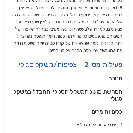
כלומר המים פחות צפופים. המשקל הסגולי של כהל אתילי הינו
0.8 ולכן הינו הפחות צפוף מבין הנוזלים, לכן שעם לדוגמא יצוף
במים ובגליצרין אך ישקע בכהל. משום שצפיפות השעם גבוהה מזו
של הכהל אבל נמוכה משל המים. כמו כן יש לציין שקרח צף על
פני המים, למרות שלמעשה הינו עשוי ממים. במהלך הקיפאון של
המים הם מתפשטים כלומר אותה כמות חומר תופסת נפח גדול
יותר. לכן ניתן לומר שהצפיפות של קרח קטנה יותר משל מים וזה
מה שמאפשר את ציפת הקרח על פני המים.
פעילות מס’ 2 – צפיפות/משקל סגולי
מטרה
המחשת מושג המשקל הסגולי וההבדל במשקל
סגולי
כלים וחומרים
1. ביצה לא מבושלת לכל ילד