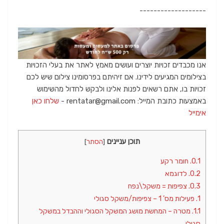
-------------------
אנו מכבדים זכויות יוצרים ועושים מאמץ לאתר את בעלי הזכויות
בצילומים המגיעים לידינו. אם זיהיתם בפרסומינו צילום שיש לכם
זכויות בו, אתם רשאים לפנות אלינו ולבקש לחדול מהשימוש
באמצעות כתובת המייל: rentatar@gmail.com -
שלחו כאן
אימייל
תוכן עניינים
[
הסתר
]
0.1.
חומר רקע
0.2.
לדוגמא
0.3.
צפיפות = משקל\נפח
1.
פעילות מס’ 1 – צפיפות/משקל סגולי
1.1.
מטרה – המחשת מושג המשקל הסגולי וההבדל במשקל
סגולי