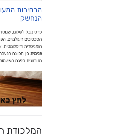
הבחירות המעו
הנחשק
פרס נובל לשלום,
שנוסד ע
הסכסוכים העולמיים.
הפר
הומניטרית ודיפלומטית.
או
פנימית
בין הכוונה הנעלה 
הנורווגית ספגה האשמות 
המלכודת האי