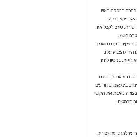
הסכם הפסקת האש
האמריקאי,
נחשב
ישירה,
סירב לקבל את
רם הושג.
בתפקיד.
הפרס הוענק
היה להצביע עליו.
ולוגית,
בניסיון לתת
יה במיאנמר,
הפכה
ויים בינלאומיים חריפים
צורה כואבת את הקושי
ת דרמטית.
י פרלמנט ופרופסורים.