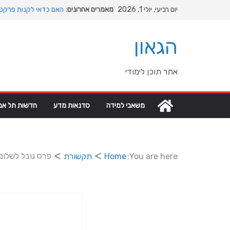
Ski
יום רביעי, יולי 1, 2026
מאמרים אחרונים:
האם כדאי לקנות פרקט 
t
המהפכה השקטה של האוק
conten
האבולוציה
הגאון
המדריך המלא להתקנת פ
מהי מחלת COPD וכיצד ניתן לשפר את איכות החיים?
מה רוצה דונאלד טראמפ 
אתר תוכן לימודי
גיאופוליטיים עולמיים
משאבי למידה
סדנאות מדע
חדשות תל אבי
פרס נובל לשלום:
You are here:
Home
תקשורת