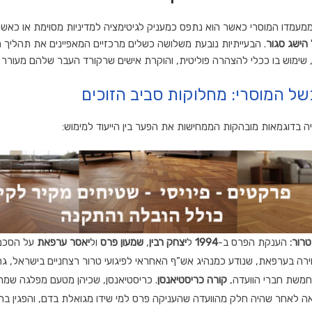
מעמדו המוסרי כאשר הוא נתפס כמעניק לגיטימציה למדיניות מסוימת או כאשר
הישג סגור
.
הבעייתיות נובעת משלושה כשלים מרכזיים המאפיינים את תהליך ה
שימוש בו ככלי להצהרה פוליטית,
והוקרת אישים שרקורד העבר שלהם מעורר ס
של המוסרי: מחלוקות סביב הזוכים
ה בדוגמאות מובהקות הממחישות את הפער בין הייעוד למימוש:
רור:
הענקת הפרס ב-
1994
ל
יצחק רבין
,
שמעון פרס
ול
יאסר ערפאת
על הסכמי
רה בערפאת,
שנודע כמנהיג אש”ף האחראי לפיגועי טרור רצחניים בישראל,
גר
חמשת חברי הוועדה,
קורה כריסטיאנסן
.
כריסטיאנסן,
שכיהן מטעם מפלגה שמרנ
ה לאחר שהיה חלק מהוועדה שהעניקה פרס למי שידו מגואלת בדם,
והפגין בר