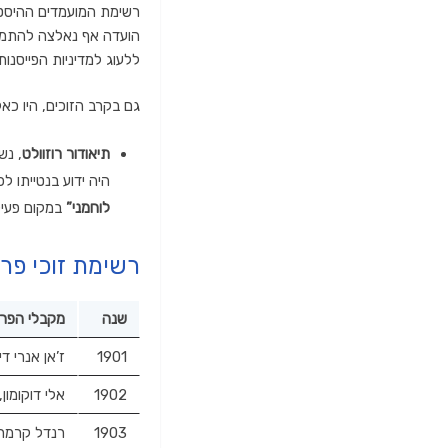
רשימת המועמדים ההיסטורית (שנחשפה עד 1955
הועדה אף נאלצה להתמו
ללעוג למדיניות הפייסנות.
גם בקרב הזוכים,
היו כאל
תיאודור רוזוולט
,
נשי
היה ידוע בנטייתו ל
לוחמני”
במקום פעיל
רשימת זוכי פרס נובל
שנה
מקבלי הפר
1901
ז’אן אנרי ד
1902
אלי דוקומו
1903
רנדל קרמר