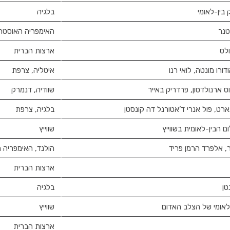
בין-לאומי
בלגיה
טנר
האימפריה האוסטרו
ולט
ארצות הברית
ורו מונטה, לואי רנו
איטליה, צרפת
 ארנולדסון, פרדריק באייר
שוודיה, דנמרק
רט, פול אנרי ד’אטורנל דה קונסטן
בלגיה, צרפת
 הבין-לאומית בשווייץ
שווייץ
, אלפרד הרמן פריד
הולנד, האימפריה 
ארצות הברית
טן
בלגיה
-לאומי של הצלב האדום
שווייץ
ארצות הברית