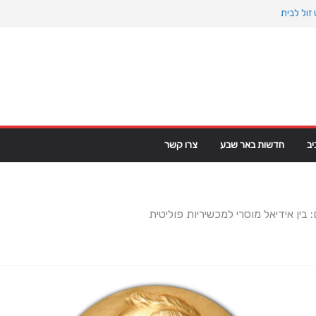
זול לבית
יינוס הקדום: כיצד המעבר למין הניע את גלגלי
רקט פי וי סי במבני מסחר ומגורים
מגרינלנד: מהיסטוריה ויקינגית לאינטרסים
ב
חדשות באר שבע
צרו קשר
 בין אידיאל מוסרי למכשיריות פוליטית