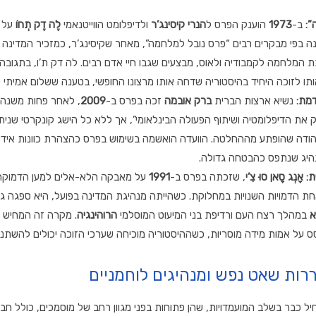
”:
ב-
1973
הוענק הפרס ל
הנרי קיסינג’ר
ולדיפלומט הווייטנאמי
לֶה דֶק תְחוֹ
על 
ה בפי מבקרים רבים “פרס נובל למלחמה”,
מאחר שקיסינג’ר,
כמזכיר המדינה 
 המלחמה לקמבודיה ולאוס,
מבצעים שגבו חיי אדם רבים.
לה דק ת’ו,
בתגובה 
ו לזוכה היחיד בהיסטוריה שדחה אותו מרצונו החופשי,
בטענה ששלום אמיתי ט
דמת:
נשיא ארצות הברית
ברק אובמה
זכה בפרס ב-
2009
,
לאחר פחות משנה 
 את הדיפלומטיה ושיתוף הפעולה הבינלאומי”,
אך ללא כל הישג קונקרטי שניתן 
 הודה שהופתע מההחלטה.
הוועדה הואשמה בשימוש בפרס כהצהרת כוונות אידיא
נהיג שנתפס כהבטחה גדולה.
:
אָנְג סָאן סוּ צִ’י
,
שזכתה בפרס ב-
1991
על מאבקה הלא-אלים למען הדמוקרט
ת הדמויות השנויות במחלוקת.
כשהייתה מנהיגת המדינה בפועל,
היא ספגה גינ
א
במהלך רצח העם ורדיפת בני המיעוט המוסלמי
הרוהינגיה
.
מקרה זה המחיש ב
 על אמות מידה מוסריות,
כשההיסטוריה מוכיחה שערכי הזוכה יכולים להשתנו
רות שאט נפש ומנהיגים לוחמניים
ל כבר בשלב המועמדויות,
שהן פתוחות בפני מגוון רחב של מוסמכים,
כולל חבר