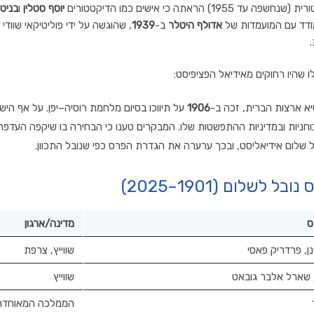
) הראתה כי אישים כמו הדיקטטורים
יוסף סטלין
ו
בניטו
דד עם המועמדות של
אדולף היטלר
ב-
1939
,
שהוגשה על ידי פוליטיקאי שוודי
ו שהיו רחוקים מאידיאל הפציפיסט:
א ארצות הברית,
זכה ב-
1906
על תיווכו בסיום מלחמת רוסיה–יפן.
על אף הישגו
כוחניות ובמדיניות ההתפשטות שלו.
המבקרים טענו כי הבחירה בו שיקפה העדפ
 שלום אידיאליסט,
ובכך ערערה את הגדרת הפרס כפי שנובל התכוון.
 לשלום (1901–2025)
ס
מדינה/ארגון
ינן, פרדריק פאסי
שווייץ, צרפת
ן, שארל אלבר גובאט
שווייץ
הממלכה המאוחדת