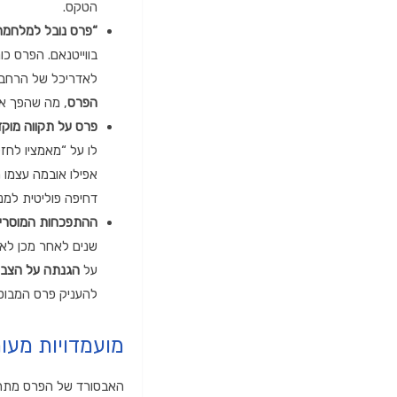
הטקס.
“פרס נובל למלחמה
בווייטנאם.
הפרס כונ
לאדריכל של הרחבת
הפרס
,
מה שהפך אות
פרס על תקווה מוק
לו על “מאמציו לחזק
אפילו אובמה עצמו
דחיפה פוליטית למ
ההתפכחות המוסרית
שנים לאחר מכן לאח
על
הגנתה על הצב
להעניק פרס המבוסס
מועמדויות מעור
האבסורד של הפרס מתחי