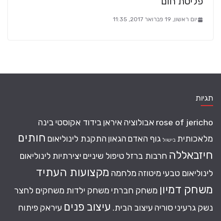
פליטת חום
יום ראשון, 19 פברואר 2017, 11:35
תגיות
rose of jericho
אבולוציה
איראן
בידוד אקוסטי
בינה
חותים
מלאכותית
גוף האדם
הגאון
התקנת לינוליאום
בישול
חיזבאללה
חרבות ברזל
טיפול שיניים
יצירתיות
לינוליאום
מקצועות העתיד
לינוליאום טבעי
מיטוזה
מלחמה
משחק דמיון
משחק חברתי
משחק ילדות
משחקים לחצר
עיצוב פנים
נשק גרעיני
סוריה
עיצוב הבית.
עיראק
פיתוח