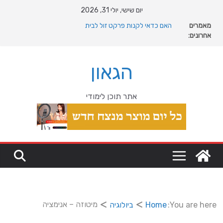
Ski
יום שישי, יולי 31, 2026
t
מאמרים
האם כדאי לקנות פרקט זול לבית
conten
אחרונים:
המהפכה השקטה של האוקיינוס הקדום: כיצד המעבר למין
הניע את גלגלי האבולוציה
המדריך המלא להתקנת פרקט פי וי סי במבני מסחר ומגורים
הגאון
מהי מחלת COPD וכיצד ניתן לשפר את איכות החיים?
מה רוצה דונאלד טראמפ מגרינלנד: מהיסטוריה ויקינגית
לאינטרסים גיאופוליטיים עולמיים
אתר תוכן לימודי
מיטוזה – אנימציה
You are here:
Home
ביולוגיה