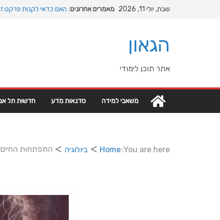
Ski
שבת, יולי 11, 2026
מאמרים אחרונים:
האם כדאי לקנות פרקט זו
t
המהפכה השקטה של האוקיי
conten
האבולוציה
הגאון
המדריך המלא להתקנת פרק
מהי מחלת COPD וכיצד ניתן לשפר את איכות החיים?
מה רוצה דונאלד טראמפ מג
אתר תוכן לימודי
גיאופוליטיים עולמיים
משאבי למידה
סדנאות מדע
חדשות תל אבי
התפתחות החיים ע
You are here:
Home
ביולוגיה