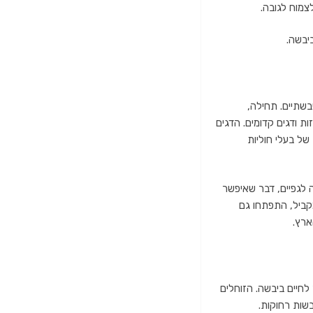
מוח לגובה.
יבשה.
שתיים. תחילה,
ת ודגים קדומים. הדגים
של בעלי חוליות
 לגפיים, דבר שאיפשר
חיים, החלו להתפתח לפני כ-360 מיליון שנה. במקביל, התפתחו גם
ארץ.
לחיים ביבשה. הזוחלים
שות רחוקות.