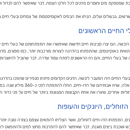
שמספקת מים וחומרים מזינים לכל חלקי הצמח, דבר שאיפשר להם לגדול ולצ
רשים, גבעולים ועלים, הניחו את הבסיס לאקוסיסטמות של צמחים ובעלי חיים ב
 החיים הראשונים
בשה, הם יצרו סביבות חיים חדשות שאיפשרו את התפתחותם של בעלי חיים יב
איות באוקיינוסים, שהתפתחו בהדרגה לצורות מורכבות יותר, כמו ספוגים, מדוזו
ה של בעלי החיים, והם היו הראשונים לפתח עמוד שדרה, דבר שהוביל להיווצרות 
י החיים היה המעבר ליבשה. הדגים הקדומים פיתחו סנפירים שהפכו בהדרגה
להם לנוע ביבשה. יצורים אלה, שהיו אבותיהם של הדו-
וליות אחרים, שיצרו את אחת הקבוצות המגוונות ביותר של חיים על פני כדור ה
זוחלים, היונקים והעופות
ים, התפתחו הדו-חיים לזוחלים, אשר הצליחו להתאים עצמם בצורה טובה יותר 
יבש ושכבת ביצים מוגנת, דבר שאיפשר להם להתרבות מחוץ למים ולהתפשט ליב