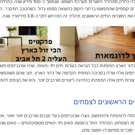
היווצרות כדור הארץ החלה כחלק מתהליך היווצרות מערכ
ים קוסמיים שהתפשטו ברחבי היקום כתוצאה ממפץ גדול. כשהכוכב התקרר, החלו
ווצרות החיים הראשונים. תהליך זה התרחש לפני כ-3.8 מיליארד שנה.
כדור הארץ התפתחו ככל הנראה כצורות חיים חד-תאיות, שהיו אורגניזמים פשו
ניזמים אלה שרדו בסביבה המימית הקדומה של כדור הארץ, תוך שהם משתמשים
ורות חיים אלה התפתחו בהדרגה ליצורים מורכבים יותר, והיוו את הבסיס להתפ
 הראשונים לצמחים
לו להתפתח ולהתפשט, נוצרו אורגניזמים בעלי מבנים מורכבים יותר ויותר. א
רות הצמחים. התהליך החל בהופעת תאים חד-תאיים פוטוסינתטיים – תאים שהי
סוכרים מפחמן דו-חמצני ומים.