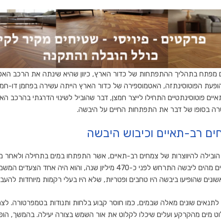
ם מפתח בתהליך ההתפתחות של כדור הארץ, כיוון שהיא שינתה את הרכב הא
 הופעת הפוטוסינתזה, האטמוספירה של כדור הארץ הייתה עשירה בפחמן דו-חמצ
איים פוטוסינתטיים התחילו לייצר חמצן, דבר שהוביל לשינוי הדרגתי בהרכב הא
רה בסופו של דבר את התפתחות החיים על היבשה.
ם רב-תאיים וכיבוש היבשה
ובילה להיווצרות של צמחים רב-תאיים, אשר התפתחו במים בתחילה ולאחר 
היבשה. המעבר של צמחים מהים ליבשה התרחש לפני כ-470 מיליון שנה, והוא הי
ונים שהופיעו ביבשה היו טחבים ופטריות, שלא היו בעלי רקמות מיוחדות להעב
תנאים שונים מאלה שבמים, כמו חוסר קבוע בלחות ותנודות בטמפרטורה. לצ
וט מים מהקרקע ועלים שיכלו לקלוט את אור השמש בצורה יעילה. בהמשך, הופ