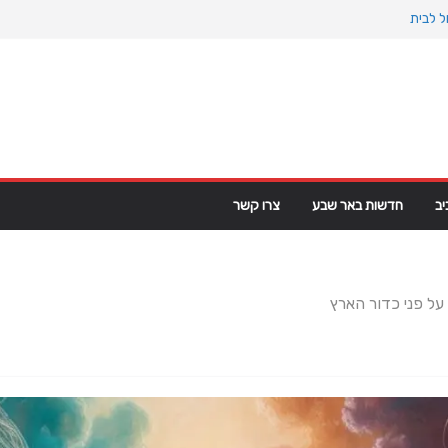
ל לבית
נוס הקדום: כיצד המעבר למין הניע את גלגלי
ט פי וי סי במבני מסחר ומגורים
רינלנד: מהיסטוריה ויקינגית לאינטרסים
ב
חדשות באר שבע
צרו קשר
ל פני כדור הארץ