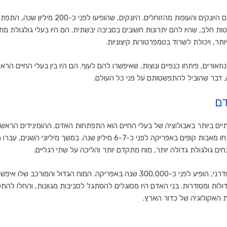
במהלך הזמן, התפתחו גם היונקים והעופות מהזוחלים. היו
ות חלב, שהיו להם יתרונות חשובים בסביבה יבשתית. הם היו בעלי גולגולת 
תר, ויכולת לשרוד בטמפרטורות קיצוניות.
אורים, פיתחו כנפיים ונוצות, שאיפשרו להם לעוף. הם היו בין בעלי החיים הרא
, דבר שהוביל להתפשטותם על פני כל העולם.
ם
ם ביותר באבולוציה של בעלי החיים הוא התפתחות האדם. ההומינידים הראשונ
 כ-6-7 מיליון שנה. במשך מיליוני השנים, עברו ההומינידים תהליכים של
ים גולגולת גדולה יותר, מוח מתקדם יותר והליכה על שתי רגליים.
ההומו ספיינס, האדם המודרני, הופיע לפני כ-300,000 שנה באפריקה. המוח הגדול ו
גדולות ומסודרות. בני האדם היו מסוגלים להסתגל לסביבות מגוונות, והחלו לה
 האקולוגיה של כדור הארץ.