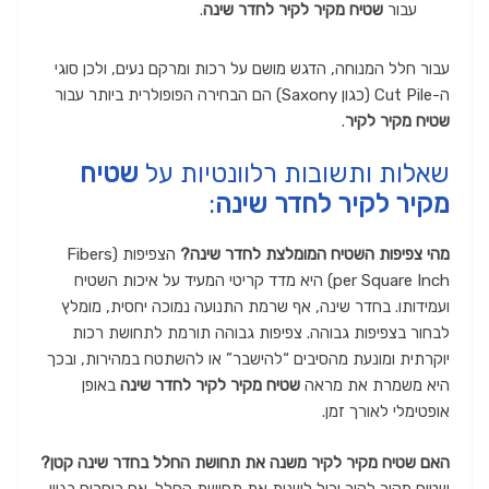
עבור
שטיח מקיר לקיר לחדר שינה
.
עבור חלל המנוחה, הדגש מושם על רכות ומרקם נעים, ולכן סוגי
ה-Cut Pile (כגון Saxony) הם הבחירה הפופולרית ביותר עבור
שטיח מקיר לקיר
.
שאלות ותשובות רלוונטיות על
שטיח
מקיר לקיר לחדר שינה
:
מהי צפיפות השטיח המומלצת לחדר שינה?
הצפיפות (Fibers
per Square Inch) היא מדד קריטי המעיד על איכות השטיח
ועמידותו. בחדר שינה, אף שרמת התנועה נמוכה יחסית, מומלץ
לבחור בצפיפות גבוהה. צפיפות גבוהה תורמת לתחושת רכות
יוקרתית ומונעת מהסיבים “להישבר” או להשתטח במהירות, ובכך
היא משמרת את מראה
שטיח מקיר לקיר לחדר שינה
באופן
אופטימלי לאורך זמן.
האם שטיח מקיר לקיר משנה את תחושת החלל בחדר שינה קטן?
שטיח מקיר לקיר יכול לשנות את תחושת החלל. אם בוחרים בגוון