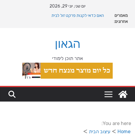
Ski
יום שני, יוני 29, 2026
t
מאמרים
האם כדאי לקנות פרקט זול לבית
conten
אחרונים:
המהפכה השקטה של האוקיינוס הקדום: כיצד המעבר למין
הניע את גלגלי האבולוציה
המדריך המלא להתקנת פרקט פי וי סי במבני מסחר ומגורים
הגאון
מהי מחלת COPD וכיצד ניתן לשפר את איכות החיים?
מה רוצה דונאלד טראמפ מגרינלנד: מהיסטוריה ויקינגית
לאינטרסים גיאופוליטיים עולמיים
אתר תוכן לימודי
You are here:
Home
עיצוב הבית