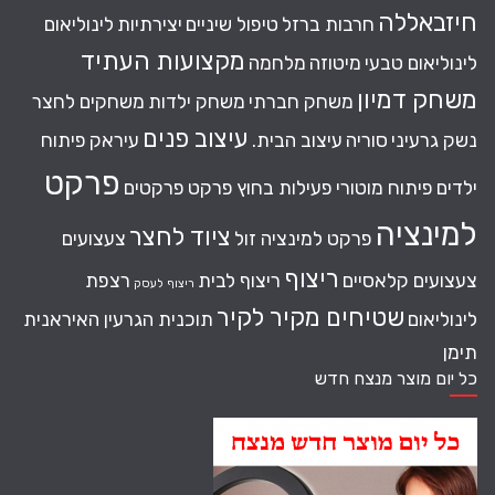
חיזבאללה
חרבות ברזל
טיפול שיניים
יצירתיות
לינוליאום
מקצועות העתיד
לינוליאום טבעי
מיטוזה
מלחמה
משחק דמיון
משחק חברתי
משחק ילדות
משחקים לחצר
עיצוב פנים
נשק גרעיני
סוריה
עיצוב הבית.
עיראק
פיתוח
פרקט
ילדים
פיתוח מוטורי
פעילות בחוץ
פרקט
פרקטים
למינציה
ציוד לחצר
פרקט למינציה זול
צעצועים
ריצוף
צעצועים קלאסיים
ריצוף לבית
רצפת
ריצוף לעסק
שטיחים מקיר לקיר
לינוליאום
תוכנית הגרעין האיראנית
תימן
כל יום מוצר מנצח חדש