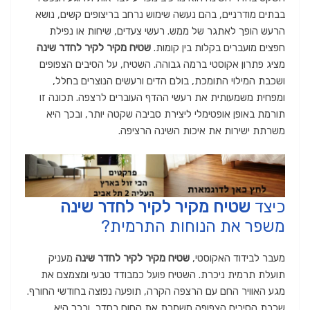
בבתים מודרניים, בהם נעשה שימוש נרחב בריצופים קשים, נושא
הרעש הופך לאתגר של ממש. רעשי צעדים, שיחות או נפילת
חפצים מועברים בקלות בין קומות.
שטיח מקיר לקיר לחדר שינה
מציג פתרון אקוסטי ברמה גבוהה. השטיח, על הסיבים הצפופים
ושכבת המילוי התומכת, בולם הדים ורעשים הנוצרים בחלל,
ומפחית משמעותית את רעשי ההדף העוברים לרצפה. תכונה זו
תורמת באופן אופטימלי ליצירת סביבה שקטה יותר, ובכך היא
משרתת ישירות את איכות השינה הרציפה.
כיצד
שטיח מקיר לקיר לחדר שינה
משפר את הנוחות התרמית?
מעבר לבידוד האקוסטי,
שטיח מקיר לקיר לחדר שינה
מעניק
תועלת תרמית ניכרת. השטיח פועל כמבודד טבעי ומצמצם את
מגע האוויר החם עם הרצפה הקרה, תופעה נפוצה בחודשי החורף.
שכבת הסיבים הצפופה משמרת את החום בחדר, ובכך היא