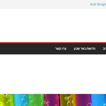
ט זול לבית
אוקיינוס הקדום: כיצד המעבר למין הניע את גלגלי
 פרקט פי וי סי במבני מסחר ומגורים
מפ מגרינלנד: מהיסטוריה ויקינגית לאינטרסים
ב
חדשות באר שבע
צרו קשר