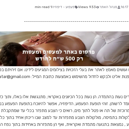
מנהל האתר
933 Views
פעפוע - דיפוזיה
1 min read
----------------------------------------------------
ם ועושים מאמץ לאתר את בעלי הזכויות בצילומים המגיעים לידינו. אם זיהיתם בפ
לינו ולבקש לחדול מהשימוש באמצעות כתובת המייל: rentatar@gmail.com -
ם נעות בהתמדה. הן נעות בכל הכיוונים באקראי, מתנגשות אלו באלו, ותוך כד
ד לרשותן. זוהי תופעת הפעפוע, הדיפוזיה, אפשר להיווכח בתופעת הפעפוע בני
וכזת של תה או פטל לתוך מים, רואים כי הצבע מתפזר בכלי עד שמתקבלת ת
ולות בתמיסה, מולקולות הצבע מתפזרות עד למצב שבו ריכוזן אחיד בתוך כל נ
ע , נמצאות בתנועה מתמדת ואקראית, ואף הן מתפזרות באחידות בתוך נפח ה