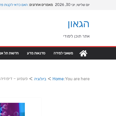
Ski
יום שלישי, יוני 30, 2026
מאמרים אחרונים:
האם כדאי לקנות פרק
t
המהפכה השקטה של ה
conten
האבולוציה
הגאון
המדריך המלא להתקנת
מהי מחלת COPD וכיצד ניתן לשפר את איכות החיים?
מה רוצה דונאלד טרא
אתר תוכן לימודי
גיאופוליטיים עולמיים
משאבי למידה
סדנאות מדע
חדשות תל אבי
פעפוע – דיפוזיה
You are here:
Home
ביולוגיה