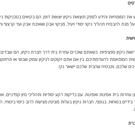
טים
 את המומחיות והידע לספק תוצאות ניקיון יוצאות דופן. הם בקיאים בטכניקות ני
על מנת להבטיח תהליך ניקוי יסודי ויעיל. מניקוי אבק ושאיבת אבק ועד קרצוף וחי
ישית
רישות ניקיון ספציפיות. כשאתם שוכרים עוזרת בית דרך חברת ניקיון, הם עובדי
שית המותאמת להעדפותיכם. בין אם אתם זקוקים לניקיון עמוק שבועי או תחזוק
ים שלכם, ותבטיח שהבית שלכם יישאר נקי.
עוזרות בית אמינות ואמינות. עם בדיקות רקע יסודיות ותהליכי מיון קפדניים, א
ידיים בטוחות. בנוסף, חברות ניקיון בעלות מוניטין מציעות לרוב כיסוי ביטוחי,
.
ברת