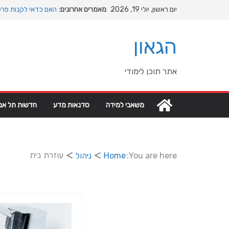
Ski
יום ראשון, יולי 19, 2026
מאמרים אחרונים:
האם כדאי לקנות פרק
t
המהפכה השקטה של הא
conten
האבולוציה
הגאון
המדריך המלא להתקנת
מהי מחלת COPD וכיצד ניתן לשפר את איכות החיים?
מה רוצה דונאלד טראמ
אתר תוכן לימודי
גיאופוליטיים עולמיים
משאבי למידה
סדנאות מדע
חדשות תל אבי
עוזרת בית
You are here:
Home
ניהול