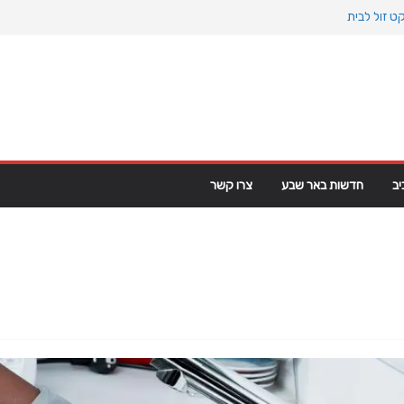
ט זול לבית
וקיינוס הקדום: כיצד המעבר למין הניע את גלגלי
 פרקט פי וי סי במבני מסחר ומגורים
פ מגרינלנד: מהיסטוריה ויקינגית לאינטרסים
ב
חדשות באר שבע
צרו קשר