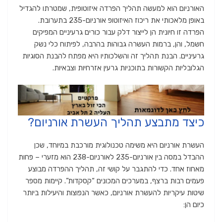
האורניום הוא למעשה תהליך הפרדה איזוטופית, שמטרתו להגדיל
באופן מלאכותי את ריכוז האיזוטופ אורניום-235 בתערובת.
הפרדה זו חיונית הן לייצור דלק עבור כורים גרעיניים המפיקים
חשמל, והן, ברמות העשרה גבוהות בהרבה, לפיתוח כלי נשק
גרעיניים. הבנת תהליך זה והשלכותיו היא מפתח להבנת הסוגיות
הגלובליות הקשורות בתוכניות גרעין אזרחיות וצבאיות.
כיצד מתבצע תהליך העשרת אורניום?
העשרת אורניום היא משימה טכנולוגית מורכבת במיוחד, שכן
ההבדל במסה בין אורניום-235 לאורניום-238 הוא מזערי – פחות
מאחוז אחד. כדי להתגבר על קושי זה, תהליך ההפרדה מבוצע
פעמים רבות ברצף, במערכים המכונים “קסקדות”. קיימות מספר
שיטות עיקריות להעשרת אורניום, כאשר הנפוצות והיעילות ביותר
כיום הן: