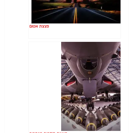
פצצת אטום