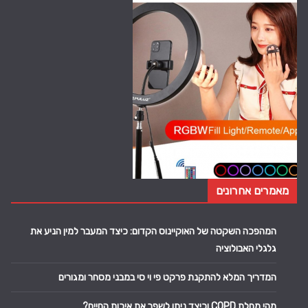
מאמרים אחרונים
המהפכה השקטה של האוקיינוס הקדום: כיצד המעבר למין הניע את
גלגלי האבולוציה
המדריך המלא להתקנת פרקט פי וי סי במבני מסחר ומגורים
מהי מחלת COPD וכיצד ניתן לשפר את איכות החיים?