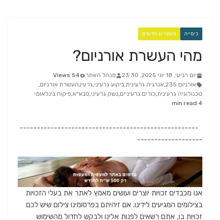
כימייה
מאמרים חדשים
מהי העשרת אורניום?
יום רביעי, 18 יוני 2025, 23:30
מנהל האתר
54 Views
אורניום 235
,
אנרגיה גרעינית
,
ביקוע גרעיני
,
גרעין
,
העשרת אורניום
,
טכנולוגיה גרעינית
,
כורים גרעיניים
,
נשק גרעיני
,
סבא"א
,
פיקוח בינלאומי
4 min read
----------------------------------------------------
-------------------
אנו מכבדים זכויות יוצרים ועושים מאמץ לאתר את בעלי הזכויות
בצילומים המגיעים לידינו. אם זיהיתם בפרסומינו צילום שיש לכם
זכויות בו, אתם רשאים לפנות אלינו ולבקש לחדול מהשימוש