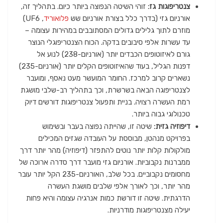
צנטריפוגות גז:
זוהי השיטה הנפוצה ביותר כיום. בתהליך זה,
אורניום גזי (בדרך כלל בצורת אורניום שש
פלואוריד
, UF6)
מוזרם לתוך גלילים גדולים המסתובבים במהירות עצומה –
עד עשרות אלפי סיבובים בדקה. הכוח הצנטריפוגלי הנוצר
גורם לאיזוטופים הכבדים יותר (אורניום-238) לנוע אל
דפנות הגליל, בעוד שהאיזוטופים הקלים יותר (אורניום-235)
נשארים קרוב למרכז. החומר המועשר מעט נאסף, ומועבר
לצנטריפוגה הבאה בשרשרת, וכך בתהליך רב-שלבי מושגת
רמת העשרה רצויה. בניית ותפעול צנטריפוגות דורשים דיוק
טכנולוגי גבוה ביותר.
דיפוזיה גזית:
שיטה זו, שהייתה נפוצה בעבר ובשימוש
בפרויקט מנהטן, מבוססת על העובדה שגזים המכילים
מולקולות קלות יותר נוטים להתפזר (דיפוזיה) מהר יותר דרך
ממברנות נקבוביות. אורניום גזי מועבר דרך סדרה ארוכה של
מחסומים נקבוביים. בכל שלב, האורניום-235 הקל יותר עובר
מהר יותר, וכך לאורך אלפי שלבים מושגת העשרה
הדרגתית. שיטה זו דורשת כמות אנרגיה עצומה והיא פחות
יעילה מצנטריפוגות מודרניות.