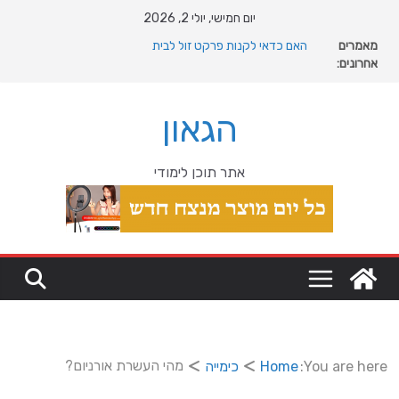
Ski
יום חמישי, יולי 2, 2026
מה רוצה דונאלד טראמפ מגרינלנד: מהיסטוריה ויקינגית
t
מאמרים
לאינטרסים גיאופוליטיים עולמיים
conten
אחרונים:
האם כדאי לקנות פרקט זול לבית
המהפכה השקטה של האוקיינוס הקדום: כיצד המעבר למין
הניע את גלגלי האבולוציה
הגאון
המדריך המלא להתקנת פרקט פי וי סי במבני מסחר ומגורים
מהי מחלת COPD וכיצד ניתן לשפר את איכות החיים?
אתר תוכן לימודי
מהי העשרת אורניום?
You are here:
Home
כימייה