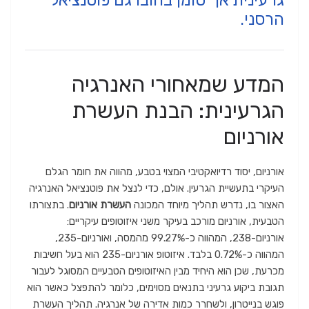
הרסני.
המדע שמאחורי האנרגיה
הגרעינית: הבנת העשרת
אורניום
אורניום, יסוד רדיואקטיבי המצוי בטבע, מהווה את חומר הגלם
העיקרי בתעשיית הגרעין. אולם, כדי לנצל את פוטנציאל האנרגיה
האצור בו, נדרש תהליך מיוחד המכונה
העשרת אורניום
. בתצורתו
הטבעית, אורניום מורכב בעיקר משני איזוטופים עיקריים:
אורניום-238, המהווה כ-99.27% מהמסה, ואורניום-235,
המהווה כ-0.72% בלבד. איזוטופ אורניום-235 הוא בעל חשיבות
מכרעת, שכן הוא היחיד מבין האיזוטופים הטבעיים המסוגל לעבור
תגובת ביקוע גרעיני בתנאים מסוימים, כלומר להתפצל כאשר הוא
פוגש בנייטרון, ולשחרר כמות אדירה של אנרגיה. תהליך העשרת