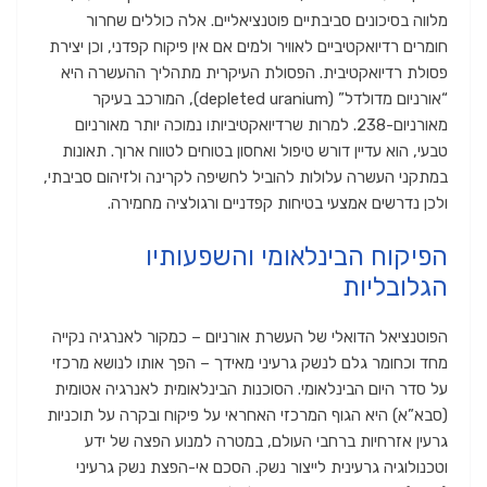
מלווה בסיכונים סביבתיים פוטנציאליים. אלה כוללים שחרור
חומרים רדיואקטיביים לאוויר ולמים אם אין פיקוח קפדני, וכן יצירת
פסולת רדיואקטיבית. הפסולת העיקרית מתהליך ההעשרה היא
“אורניום מדולדל” (depleted uranium), המורכב בעיקר
מאורניום-238. למרות שרדיואקטיביותו נמוכה יותר מאורניום
טבעי, הוא עדיין דורש טיפול ואחסון בטוחים לטווח ארוך. תאונות
במתקני העשרה עלולות להוביל לחשיפה לקרינה ולזיהום סביבתי,
ולכן נדרשים אמצעי בטיחות קפדניים ורגולציה מחמירה.
הפיקוח הבינלאומי והשפעותיו
הגלובליות
הפוטנציאל הדואלי של העשרת אורניום – כמקור לאנרגיה נקייה
מחד וכחומר גלם לנשק גרעיני מאידך – הפך אותו לנושא מרכזי
על סדר היום הבינלאומי. הסוכנות הבינלאומית לאנרגיה אטומית
(סבא”א) היא הגוף המרכזי האחראי על פיקוח ובקרה על תוכניות
גרעין אזרחיות ברחבי העולם, במטרה למנוע הפצה של ידע
וטכנולוגיה גרעינית לייצור נשק. הסכם אי-הפצת נשק גרעיני