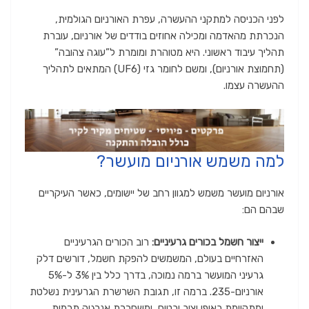
לפני הכניסה למתקני ההעשרה, עפרת האורניום הגולמית,
הנכרתת מהאדמה ומכילה אחוזים בודדים של אורניום, עוברת
תהליך עיבוד ראשוני. היא מטוהרת ומומרת ל”עוגה צהובה”
(תחמוצת אורניום), ומשם לחומר גזי (UF6) המתאים לתהליך
ההעשרה עצמו.
למה משמש אורניום מועשר?
אורניום מועשר משמש למגוון רחב של יישומים, כאשר העיקריים
שבהם הם:
ייצור חשמל בכורים גרעיניים:
רוב הכורים הגרעיניים
האזרחיים בעולם, המשמשים להפקת חשמל, דורשים דלק
גרעיני המועשר ברמה נמוכה, בדרך כלל בין 3% ל-5%
אורניום-235. ברמה זו, תגובת השרשרת הגרעינית נשלטת
ומתקיימת באופן יציב ובטוח, ומשחררת אנרגיה תרמית