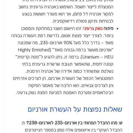
המנוצלת לייצור חשמל. השימוש באנרגיה גרעינית נחשב
למקור אנרגיה דל פחמן, אך הוא מעורר חששות בנוגע
לבטיחות ותיקון פסולת רדיואקטיבית.
פיתוח
נשק גרעיני
:
זהו היישום השנוי במחלוקת והמסוכן
ביותר. לצורך ייצור פצצת אטום, נדרשת רמת העשרה גבוהה
מאוד – בדרך כלל מעל 90% אורניום-235, מה שמכונה
“אורניום מועשר ברמה גבוהה מאוד” (Highly Enriched
Uranium – HEU). ברמה זו, ניתן להגיע ל”מסה קריטית”
קטנה יחסית, שתאפשר תגובת שרשרת גרעינית בלתי
נשלטת שתשחרר כמות אדירה של אנרגיה הרסנית.
הפוטנציאל הכפול של העשרת אורניום, הן לצרכים אזרחיים
והן לצרכים צבאיים, הוא הליבה של מאמצי הפיקוח
הבינלאומיים ומערכת האמנות למניעת הפצת נשק גרעיני.
שאלות נפוצות על העשרת אורניום
ש: מהו ההבדל המהותי בין אורניום-235 לאורניום-238?
ת:
ההבדל העיקרי בין איזוטופים אלה טמון במספר הנייטרונים