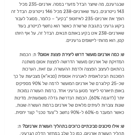
שבגרעינם, מה שיוצר הבדל מזערי במסה. אורניום-235 מכיל
143 נייטרונים, בעוד שאורניום-238 מכיל 146 נייטרונים. הבדל זה
הופך את אורניום-235 לאיזוטופ “בקיע” – כלומר, מסוגל לעבור
ביקוע גרעיני בתגובת שרשרת כאשר הוא נחשף לנייטרון, בעוד
שאורניום-238 אינו בקיע באותם תנאים. הבדל זה, על אף היותו
קטן, הוא מהותי ליישומים גרעיניים.
ש: כמה אורניום מועשר דרוש ליצירת פצצת אטום?
ת: הכמות
המדויקת של אורניום מועשר הדרושה לפצצת אטום משתנה
בהתאם לעיצוב הפצצה ולרמת ההעשרה. עם זאת, הערכות
הסוכנות הבינלאומית לאנרגיה אטומית (סבא”א) מצביעות על כך
שכ-25 קילוגרם של אורניום המועשר לרמה של 90% מספיקים
באופן תיאורטי לייצור מטען גרעיני אחד. ברמות העשרה נמוכות
יותר (לדוגמה 60%), הכמות הנדרשת גדלה משמעותית. מדינות
שונות צוברות לעיתים מלאים של אורניום ברמות העשרה שונות,
כאשר המעבר מ-60% ל-90% נחשב ל”צעד טכני” קצר יחסית.
ש: אילו סיכונים סביבתיים כרוכים בתהליך העשרת אורניום?
ת:
תהליך העשרת אורניום, כמו כל שלב במחזור הדלק הגרעיני,