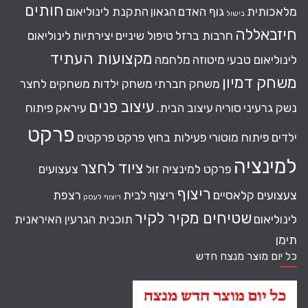
חותים
מלאכותית
גוף האדם
הגאון
התקנת לינוליאום
בישול
חיזבאללה
חרבות ברזל
טיפול שיניים
יצירתיות
לינוליאום
מקצועות העתיד
לינוליאום טבעי
מיטוזה
מלחמה
משחק דמיון
משחק חברתי
משחק ילדות
משחקים לחצר
עיצוב פנים
נשק גרעיני
סוריה
עיצוב הבית.
עיראק
פיתוח
פרקט
ילדים
פיתוח מוטורי
פעילות בחוץ
פרקט
פרקטים
למינציה
ציוד לחצר
פרקט למינציה זול
צעצועים
ריצוף
צעצועים קלאסיים
ריצוף לבית
רצפת
ריצוף לעסק
שטיחים מקיר לקיר
לינוליאום
תוכנית הגרעין האיראנית
תימן
כל יום מוצר מנצח חדש