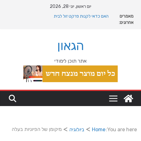
Ski
יום ראשון, יוני 28, 2026
t
מאמרים
האם כדאי לקנות פרקט זול לבית
conten
אחרונים:
המהפכה השקטה של האוקיינוס הקדום: כיצד המעבר למין
הניע את גלגלי האבולוציה
המדריך המלא להתקנת פרקט פי וי סי במבני מסחר ומגורים
הגאון
מהי מחלת COPD וכיצד ניתן לשפר את איכות החיים?
מה רוצה דונאלד טראמפ מגרינלנד: מהיסטוריה ויקינגית
לאינטרסים גיאופוליטיים עולמיים
אתר תוכן לימודי
מיקומן של הפיוניות בעלה
You are here:
Home
ביולוגיה