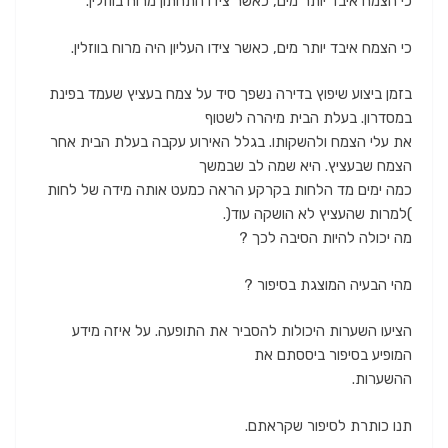
כי הצמח איבד יותר מים, כאשר צידו התחתון מרוח בווזלין.
כי הצמח איבד יותר מים, כאשר צידו העליון היה מרוח בווזלין.
בזמן ביצוע שיפוץ בדירה נשפך סיד על צמח בעציץ שעמד בפינת
במסדרון. בעלת הבית מיהרה לשטוף
את עלי הצמח ולהשקותו. בגלל האירוע עקבה בעלת הבית אחר
הצמח שבעציץ. היא שמה לב שבמשך
כמה ימים מד הלחות בקרקע הראה כמעט אותה מידה של לחות
)למרות שהעציץ לא הושקה עוד(.
מה יכולה להיות הסיבה לכך ?
מהי הבעיה המוצגת בסיפור ?
הציעו השערות היכולות להסביר את התופעה. על איזה מידע
המופיע בסיפור ביססתם את
ההשערות.
תנו כותרת לסיפור שקראתם.