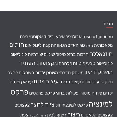
תגיות
rose of jericho
אבולוציה
איראן
בידוד אקוסטי
בינה
חותים
מלאכותית
גוף האדם
הגאון
התקנת לינוליאום
בישול
חיזבאללה
חרבות ברזל
טיפול שיניים
יצירתיות
לינוליאום
מקצועות העתיד
לינוליאום טבעי
מיטוזה
מלחמה
משחק דמיון
משחק חברתי
משחק ילדות
משחקים לחצר
עיצוב פנים
נשק גרעיני
סוריה
עיצוב הבית.
עיראק
פיתוח
פרקט
ילדים
פיתוח מוטורי
פעילות בחוץ
פרקט
פרקטים
למינציה
ציוד לחצר
פרקט למינציה זול
צעצועים
ריצוף
צעצועים קלאסיים
ריצוף לבית
רצפת
ריצוף לעסק